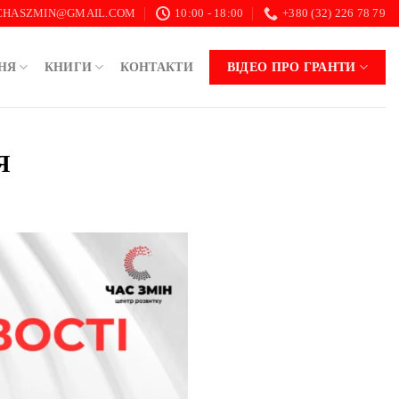
.CHASZMIN@GMAIL.COM
10:00 - 18:00
+380 (32) 226 78 79
НЯ
КНИГИ
КОНТАКТИ
ВІДЕО ПРО ГРАНТИ
Я