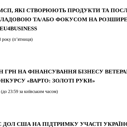
Я МСП, ЯКІ СТВОРЮЮТЬ ПРОДУКТИ ТА ПОС
ЛАДОВОЮ ТА/АБО ФОКУСОМ НА РОЗШИРЕ
EU4BUSINESS
3 року (п’ятниця)
МЛН ГРН НА ФІНАНСУВАННЯ БІЗНЕСУ ВЕТЕРА
НКУРСУ «ВАРТО: ЗОЛОТІ РУКИ»
(до 23:59 за київським часом)
ТИС ДОЛ США НА ПІДТРИМКУ УЧАСТІ УКРАЇ