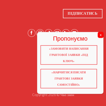
ПІДПИСАТИСЬ
«ЗАМОВИТИ НАПИСАННЯ
ГОЛОВНА
ПРО НАС
ГРАНТОВОЇ ЗАЯВКИ «ПІД
ГРАНТИ 2026
ГРАНТИ ЄС
КЛЮЧ»
БЛОГ
ПОСЛУГИ
НАВЧАННЯ
КНИГИ
«НАВЧИТИСЯ ПИСАТИ
КОНТАКТИ
ГРАНТОВІ ЗАЯВКИ
ВІДЕО ПРО ГРАНТИ
САМОСТІЙНО»
Copyright 2026 ©
Час змін