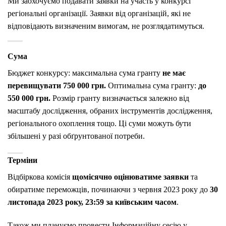
Ми заохочуємо подавати заявки на участь у конкурсі
регіональні організації. Заявки від організацій, які не
відповідають визначеним вимогам, не розглядатимуться.
Сума
Бюджет конкурсу: максимальна сума гранту
не має
перевищувати
750 000 грн.
Оптимальна сума гранту:
до
550 000 грн.
Розмір гранту визначається залежно від
масштабу дослідження, обраних інструментів дослідження,
регіонального охоплення тощо. Ці суми можуть бути
збільшені у разі обґрунтованої потреби.
Терміни
Відбіркова комісія
щомісячно оцінюватиме заявки
та
обиратиме переможців, починаючи з червня 2023 року до
30
листопада 2023 року, 23:59 за київським часом
.
Також ми плануємо провести Інформаційну сесію у