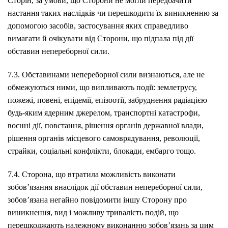
Сторін, за умови, що Сторони не могли передбачити
настання таких наслідків чи перешкодити їх виникненню за
допомогою засобів, застосування яких справедливо
вимагати й очікувати від Сторони, що підпала під дії
обставин непереборної сили.
7.3. Обставинами непереборної сили визнаються, але не
обмежуються ними, що випливають події: землетрусу,
пожежі, повені, епідемії, епізоотії, забруднення радіацією
будь-яким ядерним джерелом, транспортні катастрофи,
воєнні дії, повстання, рішення органів державної влади,
рішення органів місцевого самоврядування, революції,
страйки, соціальні конфлікти, блокади, ембарго тощо.
7.4. Сторона, що втратила можливість виконати
зобов’язання внаслідок дії обставин непереборної сили,
зобов’язана негайно повідомити іншу Сторону про
виникнення, вид і можливу тривалість подій, що
перешкоджають належному виконанню зобов’язань за цим