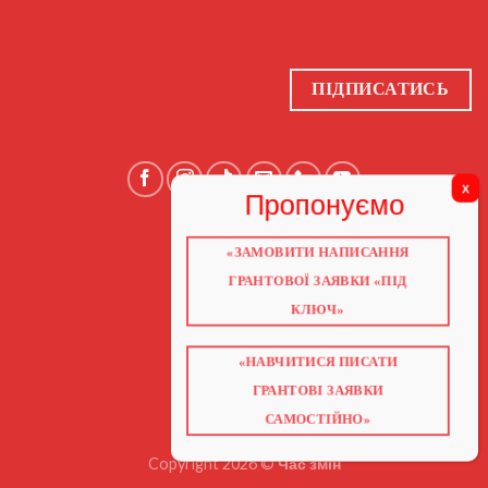
ПІДПИСАТИСЬ
«ЗАМОВИТИ НАПИСАННЯ
ГОЛОВНА
ПРО НАС
ГРАНТОВОЇ ЗАЯВКИ «ПІД
ГРАНТИ 2026
ГРАНТИ ЄС
КЛЮЧ»
БЛОГ
ПОСЛУГИ
НАВЧАННЯ
КНИГИ
«НАВЧИТИСЯ ПИСАТИ
КОНТАКТИ
ГРАНТОВІ ЗАЯВКИ
ВІДЕО ПРО ГРАНТИ
САМОСТІЙНО»
Copyright 2026 ©
Час змін