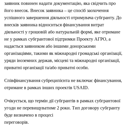
заявник повинен надати документацію, яка свідчить про
його внесок. Внесок заявника – це спосіб заохочення
успішного завершення діяльності отримувача субгранту. До
внесків заявника відноситься фінансування витрат
діяльності у грошовій або натуральній формі, яке отримане
не у рамках субгрантової підтримки Проекту АГРО, а
надається заявником або іншими донорськими
організаціями, такими як міжнародні громадські організації,
уряди іноземних держав, місцеві та міжнародні організації,
приватні організації та/або приватні особи.
Співфінансування субреципієнта не включає фінансування,
отримане в рамках інших проектів USAID.
Очікується, що термін дії субгрантів в рамках субгрантової
угоди не перевищуватиме 2 роки. Тип договору субгранту
буде визначено в процесі
переговорів.