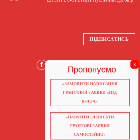
ПІДПИСАТИСЬ
«ЗАМОВИТИ НАПИСАННЯ
ГОЛОВНА
ПРО НАС
ГРАНТОВОЇ ЗАЯВКИ «ПІД
ГРАНТИ 2026
ГРАНТИ ЄС
КЛЮЧ»
БЛОГ
ПОСЛУГИ
НАВЧАННЯ
«НАВЧИТИСЯ ПИСАТИ
КНИГИ
КОНТАКТИ
ГРАНТОВІ ЗАЯВКИ
ВІДЕО ПРО ГРАНТИ
САМОСТІЙНО»