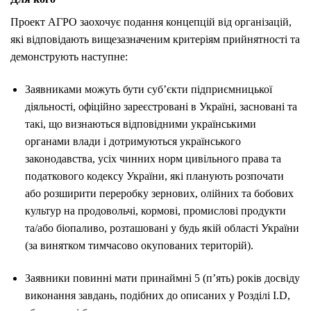
Проект АГРО заохочує подання концепцій від організацій,
які відповідають вищезазначеним критеріям прийнятності та
демонструють наступне:
Заявниками можуть бути суб’єкти підприємницької
діяльності, офіційно зареєстровані в Україні, засновані та
такі, що визнаються відповідними українськими
органами влади і дотримуються українського
законодавства, усіх чинних норм цивільного права та
податкового кодексу України, які планують розпочати
або розширити переробку зернових, олійних та бобових
культур на продовольчі, кормові, промислові продукти
та/або біопаливо, розташовані у будь якій області України
(за винятком тимчасово окупованих територій).
Заявники повинні мати принаймні 5 (п’ять) років досвіду
виконання завдань, подібних до описаних у Розділі I.D,