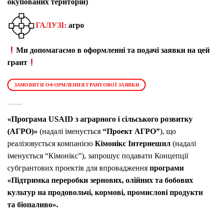
окупованих територій)
ГАЛУЗІ:
агро
Ми допомагаємо в оформленні та подачі заявки на цей
грант
ЗАМОВИТИ ОФОРМЛЕННЯ ГРАНТОВОЇ ЗАЯВКИ
«Програма USAID з аграрного і сільського розвитку
(АГРО)»
(надалі іменується
“Проект AГРО”
), що
реалізовується компанією
Кімонікс Інтернешнл
(надалі
іменується “Кімонікс”), запрошує подавати Концепції
субгрантових проектів для впровадження
програми
«Підтримка переробки зернових, олійних та бобових
культур на продовольчі, кормові, промислові продукти
та біопаливо».