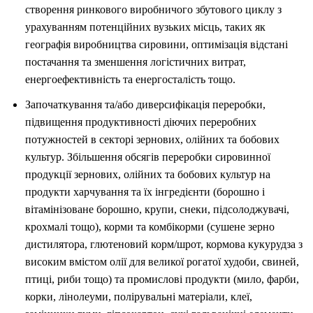
створення ринкового виробничого збутового циклу з
урахуванням потенційних вузьких місць, таких як
географія виробництва сировини, оптимізація відстані
постачання та зменшення логістичних витрат,
енергоефективність та енергосталість тощо.
Започаткування та/або диверсифікація переробки,
підвищення продуктивності діючих переробних
потужностей в секторі зернових, олійних та бобових
культур. Збільшення обсягів переробки сировинної
продукції зернових, олійних та бобових культур на
продукти харчування та їх інгредієнти (борошно і
вітамінізоване борошно, крупи, снеки, підсолоджувачі,
крохмалі тощо), корми та комбікорми (сушене зерно
дистилятора, глютеновий корм/шрот, кормова кукурудза з
високим вмістом олії для великої рогатої худоби, свиней,
птиці, риби тощо) та промислові продукти (мило, фарби,
корки, лінолеуми, полірувальні матеріали, клеї,