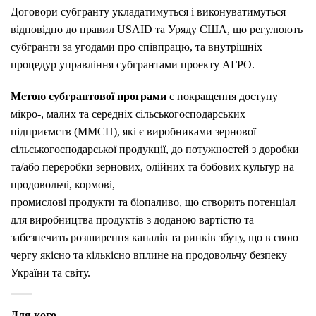
Договори субгранту укладатимуться і виконуватимуться
відповідно до правил USAID та Уряду США, що регулюють
субгранти за угодами про співпрацю, та внутрішніх
процедур управління субгрантами проекту AГРО.
Метою субгрантової програми
є покращення доступу
мікро-, малих та середніх сільськогосподарських
підприємств (ММСП), які є виробниками зернової
сільськогосподарської продукції, до потужностей з доробки
та/або переробки зернових, олійних та бобових культур на
продовольчі, кормові,
промислові продукти та біопаливо, що створить потенціал
для виробництва продуктів з доданою вартістю та
забезпечить розширення каналів та ринків збуту, що в свою
чергу якісно та кількісно вплине на продовольчу безпеку
України та світу.
Для кого