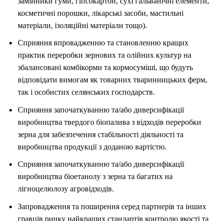
замінники гуми, гіпсокартон, сухі гальванічні елементи,
косметичні порошки, лікарські засоби, мастильні
матеріали, ізоляційні матеріали тощо).
Сприяння впровадженню та становленню кращих
практик переробки зернових та олійних культур на
збалансовані комбікорми та кормосуміші, що будуть
відповідати вимогам як товарних тваринницьких ферм,
так і особистих селянських господарств.
Сприяння започаткуванню та/або диверсифікації
виробництва твердого біопалива з відходів переробки
зерна для забезпечення стабільності діяльності та
виробництва продукції з доданою вартістю.
Сприяння започаткуванню та/або диверсифікації
виробництва біоетанолу з зерна та багатих на
лігноцелюлозу агровідходів.
Запровадження та поширення серед партнерів та інших
гравців ринку найкращих стандартів контролю якості та