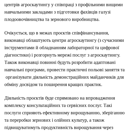
центрів агроскаутингу у співпраці з профільними вищими
навчальними закладами з підготовки фахівців галузі
плодоовочівництва та зернового виробництва.
Очікується, що в межах проєктів співфінансування,
виконавці облаштують центри агроскаутингу (з сучасними
інструментами й обладнанням лабораторної та цифрової
діагностики) і розгорнуть мережі послуг з агроскаутингу.
Також виконавці повинні будуть розробити адаптовані
навчальні програми, провести практичні польові заняття та
організувати діяльність демонстраційних майданчиків для
обміну досвідом та поширення кращих практик.
Діяльність проєктів буде спрямовано на впровадження
комплексу консультаційних та сервісних послуг. Такі
послуги сприяють ефективному вирощуванню, зберіганню
та переробки зернових і олійних культур, а також
підвищуватимуть продуктивність вирощування через