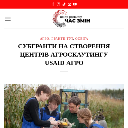
Skip
to
content
АГРО
,
ГРАНТИ ТУТ
,
ОСВІТА
СУБГРАНТИ НА СТВОРЕННЯ
ЦЕНТРІВ АГРОСКАУТИНГУ
USAID АГРО