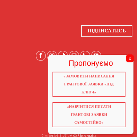
ПІДПИСАТИСЬ
«ЗАМОВИТИ НАПИСАННЯ
ГОЛОВНА
ПРО НАС
ГРАНТОВОЇ ЗАЯВКИ «ПІД
ГРАНТИ 2026
ГРАНТИ ЄС
КЛЮЧ»
БЛОГ
ПОСЛУГИ
НАВЧАННЯ
«НАВЧИТИСЯ ПИСАТИ
КНИГИ
КОНТАКТИ
ГРАНТОВІ ЗАЯВКИ
ВІДЕО ПРО ГРАНТИ
САМОСТІЙНО»
Copyright 2026 ©
Час змін