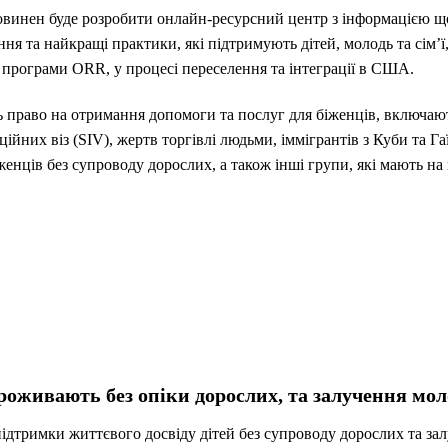
овинен буде розробити онлайн-ресурсний центр з інформацією що
ня та найкращі практики, які підтримують дітей, молодь та сім’ї
програми ORR, у процесі переселення та інтеграції в США.
ють право на отримання допомоги та послуг для біженців, включаю
ійних віз (SIV), жертв торгівлі людьми, іммігрантів з Куби та Гаїт
женців без супроводу дорослих, а також інші групи, які мають на 
роживають без опіки дорослих, та залучення мол
ідтримки життєвого досвіду дітей без супроводу дорослих та зал