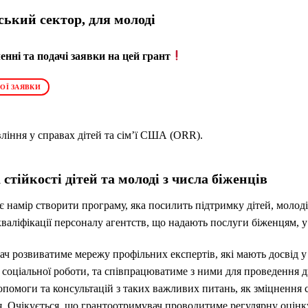
ький сектор, для молоді
нні та подачі заявки на цей грант
ОЇ ЗАЯВКИ
ління у справах дітей та сім’ї США (ORR).
тійкості дітей та молоді з числа біженців
 намір створити програму, яка посилить підтримку дітей, молоді
валіфікації персоналу агентств, що надають послуги біженцям, у
ч розвиватиме мережу профільних експертів, які мають досвід у 
а соціальної роботи, та співпрацюватиме з ними для проведення 
опомоги та консультацій з таких важливих питань, як зміцнення сі
ія. Очікується, що грантоотримувач проводитиме регулярну оцінк