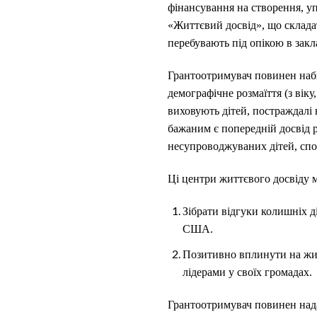
фінансування на створення, уп
«Життєвий досвід», що складат
перебувають під опікою в закл
Грантоотримувач повинен набир
демографічне розмаїття (з віку
виховують дітей, постраждалі 
бажаним є попередній досвід 
несупроводжуваних дітей, спонс
Ці центри життєвого досвіду м
Зібрати відгуки колишніх ді
США.
Позитивно вплинути на жит
лідерами у своїх громадах.
Грантоотримувач повинен надат