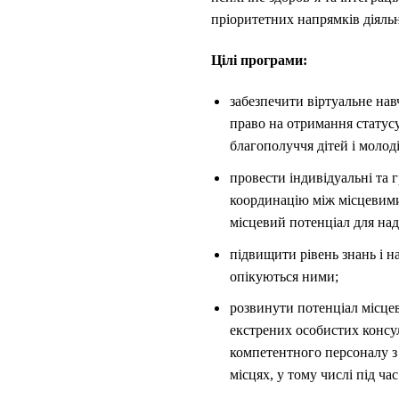
пріоритетних напрямків діяльн
Цілі програми:
забезпечити віртуальне навч
право на отримання статусу
благополуччя дітей і молоді
провести індивідуальні та 
координацію між місцевими
місцевий потенціал для над
підвищити рівень знань і на
опікуються ними;
розвинути потенціал місцеви
екстрених особистих консул
компетентного персоналу з 
місцях, у тому числі під ч