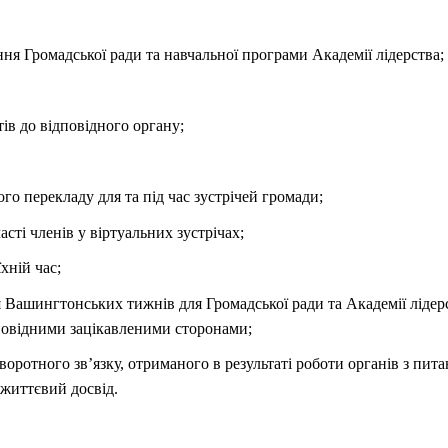
я Громадської ради та навчальної програми Академії лідерства;
тів до відповідного органу;
го перекладу для та під час зустрічей громади;
сті членів у віртуальних зустрічах;
хній час;
Вашингтонських тижнів для Громадської ради та Академії лідерс
повідними зацікавленими сторонами;
оротного зв’язку, отриманого в результаті роботи органів з пита
 життєвий досвід.