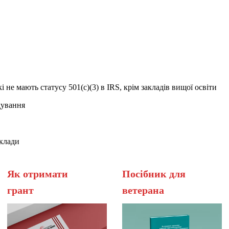
кі не мають статусу 501(c)(3) в IRS, крім закладів вищої освіти
дування
аклади
Як отримати
Посібник для
грант
вет