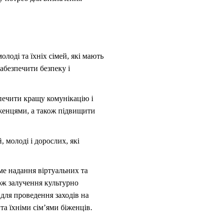
олоді та їхніх сімей, які мають
абезпечити безпеку і
зпечити кращу комунікацію і
женцями, а також підвищити
 молоді і дорослих, які
аме надання віртуальних та
кож залучення культурно
 для проведення заходів на
та їхніми сім’ями біженців.