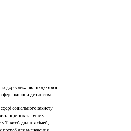
 та дорослих, що піклуються
 сфері охорони дитинства.
сфері соціального захисту
дистанційних та очних
м’ї, возз’єднання сімей,
у потреб для визначення