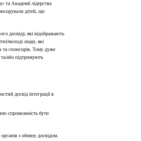
» та Академії лідерства
онсорували дітей, що
ого досвіду, які відображають
ітні/молоді люди, які
х та спонсорів. Тому дуже
 та/або підтримують
истий досвід інтеграції в
їхню спроможність бути
 органів з обміну досвідом.