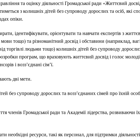
равління та оцінку діяльності Громадської ради «Життєвий досвід
иметься з колишніх дітей без супроводу дорослих та осіб, які сп
адах опіки.
ати, ідентифікувати, орієнтувати та навчати експертів з життєв
, мови тощо) та різноманітний досвід і обставини (наприклад, ваг
від торгівлі людьми тощо) колишніх дітей без супроводу доросли
розробки програм, що враховують життєвий досвід і голос молоді
орів і возз’єднані сім’ї.
ають дві мети.
тей без супроводу дорослих та возз’єднаних сімей про їхній особ
тя членів Громадської ради та Академії лідерства, розвиваючи 
и необхідні ресурси, такі як персонал, для підтримки діяльності