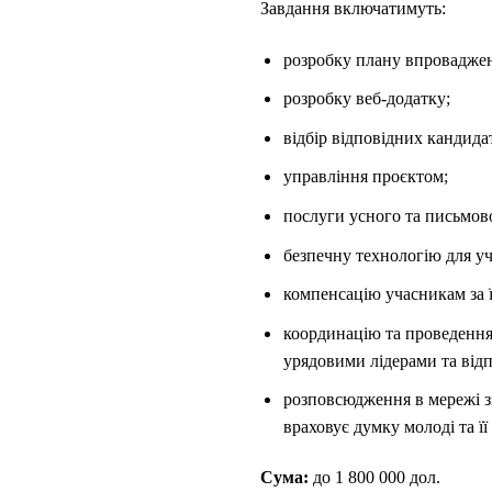
Завдання включатимуть:
розробку плану впровадженн
розробку веб-додатку;
відбір відповідних кандида
управління проєктом;
послуги усного та письмово
безпечну технологію для уча
компенсацію учасникам за ї
координацію та проведення 
урядовими лідерами та від
розповсюдження в мережі зв
враховує думку молоді та її
Сума:
до 1 800 000 дол.