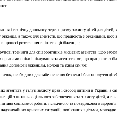
ості.
ання і технічну допомогу через призму захисту дітей для дітей, м
 біженця, а також для агентств, що працюють з біженцями, щоб з
 в процесі розселення та інтеграції біженців;
групові тренінги для співробітників місцевих агентств, щоб забе
 органами опіки і піклування та агентствами, що працюють з бі
ання допомоги біженцям, молоді та їхнім сім’ям;
вичок, необхідних для забезпечення безпеки і благополуччя дітей,
х агентств у галузі захисту прав і свобод дитини в Україні, а с
ьтацій з питань соціального забезпечення та захисту дітей, а та
питань соціальної роботи, психічного та поведінкового здоров’я
ас надзвичайних кризових ситуацій, пов’язаних з дітьми, молоддю 