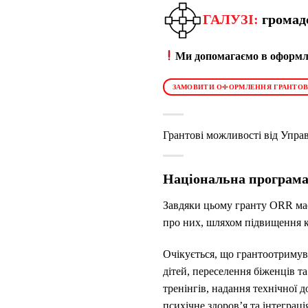
ГАЛУЗІ:
громадс
Ми допомагаємо в оформле
ЗАМОВИТИ ОФОРМЛЕННЯ ГРАНТОВ
Грантові можливості від Управ
Національна програма с
Завдяки цьому гранту ORR має
про них, шляхом підвищення к
Очікується, що грантоотримува
дітей, переселення біженців т
тренінгів, надання технічної д
психічне здоров’я та інтеграц