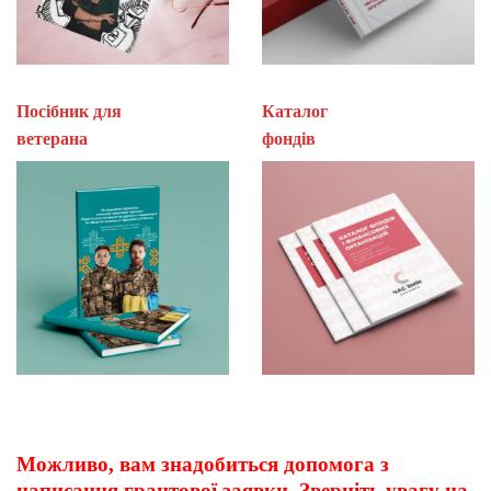
Посібник для
Каталог
ветерана
фон
Можливо, вам знадобиться допомога з
написання грантової заявки. Зверніть увагу на