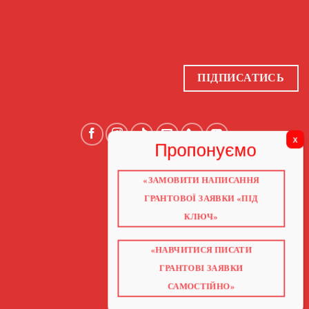
ПІДПИСАТИСЬ
«ЗАМОВИТИ НАПИСАННЯ
ГОЛОВНА
ПРО НАС
ГРАНТОВОЇ ЗАЯВКИ «ПІД
ГРАНТИ 2026
ГРАНТИ ЄС
КЛЮЧ»
БЛОГ
ПОСЛУГИ
НАВЧАННЯ
КНИГИ
«НАВЧИТИСЯ ПИСАТИ
КОНТАКТИ
ГРАНТОВІ ЗАЯВКИ
ВІДЕО ПРО ГРАНТИ
САМОСТІЙНО»