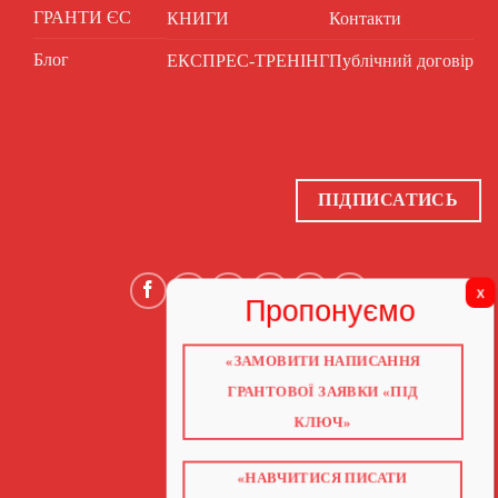
ГРАНТИ ЄС
КНИГИ
Контакти
Блог
ЕКСПРЕС-ТРЕНІНГ
Публічний договір
ПІДПИСАТИСЬ
«ЗАМОВИТИ НАПИСАННЯ
ГОЛОВНА
ПРО НАС
ГРАНТОВОЇ ЗАЯВКИ «ПІД
ГРАНТИ 2026
ГРАНТИ ЄС
КЛЮЧ»
БЛОГ
ПОСЛУГИ
НАВЧАННЯ
«НАВЧИТИСЯ ПИСАТИ
КНИГИ
КОНТАКТИ