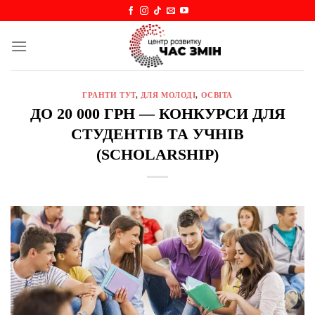
Skip
to
content
ГРАНТИ ТУТ
,
ДЛЯ МОЛОДІ
,
ОСВІТА
ДО 20 000 ГРН — КОНКУРСИ ДЛЯ
СТУДЕНТІВ ТА УЧНІВ
(SCHOLARSHIP)