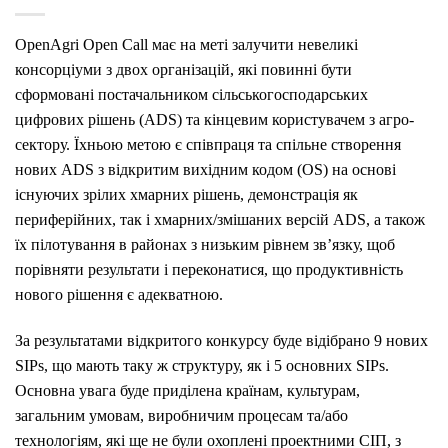
OpenAgri Open Call має на меті залучити невеликі
консорціуми з двох організацій, які повинні бути
сформовані постачальником сільськогосподарських
цифрових рішень (ADS) та кінцевим користувачем з агро-
сектору. Їхньою метою є співпраця та спільне створення
нових ADS з відкритим вихідним кодом (OS) на основі
існуючих зрілих хмарних рішень, демонстрація як
периферійних, так і хмарних/змішаних версій ADS, а також
їх пілотування в районах з низьким рівнем зв’язку, щоб
порівняти результати і переконатися, що продуктивність
нового рішення є адекватною.
За результатами відкритого конкурсу буде відібрано 9 нових
SIPs, що мають таку ж структуру, як і 5 основних SIPs.
Основна увага буде приділена країнам, культурам,
загальним умовам, виробничим процесам та/або
технологіям, які ще не були охоплені проектними СІП, з