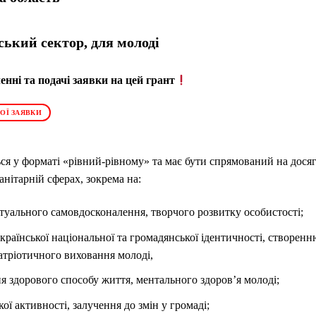
ький сектор, для молоді
нні та подачі заявки на цей грант
ОЇ ЗАЯВКИ
ся у форматі «рівний-рівному» та має бути спрямований на дося
манітарній сферах, зокрема на:
туального самовдосконалення, творчого розвитку особистості;
країнської національної та громадянської ідентичності, створен
атріотичного виховання молоді,
я здорового способу життя, ментального здоров’я молоді;
ої активності, залучення до змін у громаді;