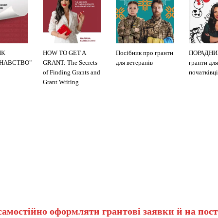
ИК
HOW TO GET A
Посібник про гранти
ПОРАДНИ
ЗНАВСТВО"
GRANT: The Secrets
для ветеранів
гранти для
of Finding Grants and
початківці
Grant Writing
самостійно оформляти грантові заявки й на пост