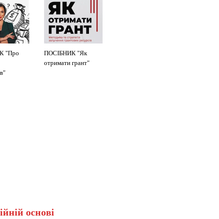
К "Про
ПОСІБНИК "Як
отримати грант"
в"
ійній основі