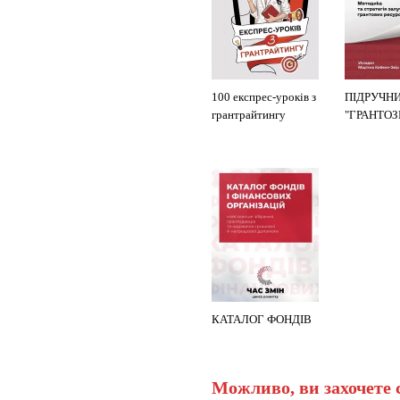
100 експрес-уроків з
ПІДРУЧН
грантрайтингу
"ГРАНТО
КАТАЛОГ ФОНДІВ
Можливо, ви захочете 