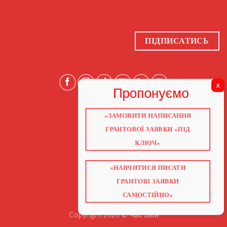
ПІДПИСАТИСЬ
«ЗАМОВИТИ НАПИСАННЯ
ГОЛОВНА
ПРО НАС
ГРАНТОВОЇ ЗАЯВКИ «ПІД
ГРАНТИ 2026
ГРАНТИ ЄС
КЛЮЧ»
БЛОГ
ПОСЛУГИ
НАВЧАННЯ
КНИГИ
«НАВЧИТИСЯ ПИСАТИ
КОНТАКТИ
ВІДЕО ПРО ГРАНТИ
ГРАНТОВІ ЗАЯВКИ
САМОСТІЙНО»
Copyright 2026 ©
Час змін