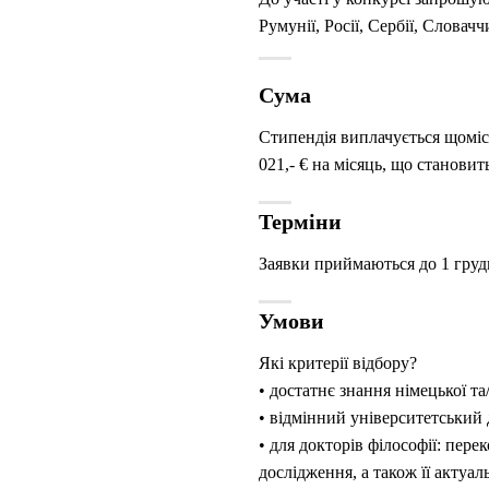
Румунії, Росії, Сербії, Словач
Сума
Стипендія виплачується щомісяц
021,- € на місяць, що становить
Терміни
Заявки приймаються до 1 груд
Умови
Які критерії відбору?
• достатнє знання німецької т
• відмінний університетський
• для докторів філософії: пер
дослідження, а також її актуал