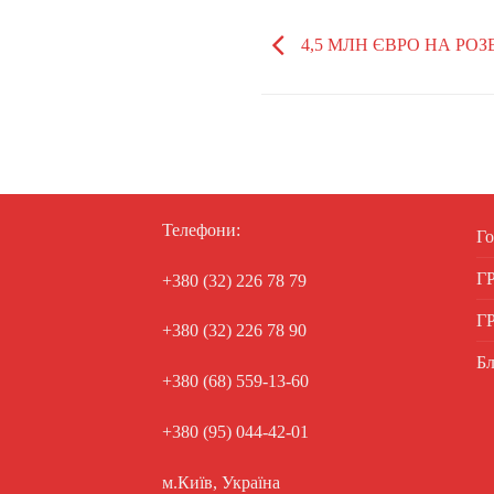
4,5 МЛН ЄВРО НА РО
Телефони:
Го
Г
+380 (32) 226 78 79
Г
+380 (32) 226 78 90
Бл
+380 (68) 559-13-60
+380 (95) 044-42-01
м.Київ, Україна