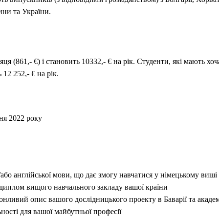
чини та України.
я (861,- €) і становить 10332,- € на рік.
Студенти, які мають хоч
 12 252,- € на рік.
ня 2022 року
а/або англійської мови, що дає змогу навчатися у німецькому виші
 диплом вищого навчального закладу вашої країни
еконливий опис вашого дослідницького проекту в Баварії та акаде
ьності для вашої майбутньої професії