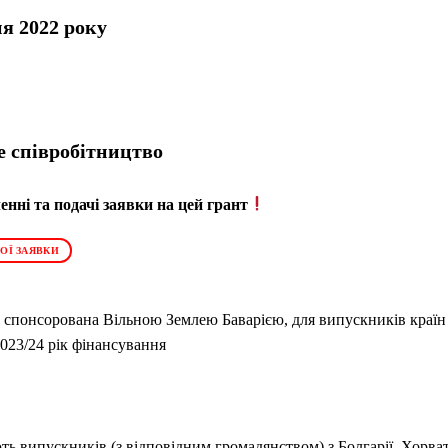
ня 2022 року
е співробітництво
нні та подачі заявки на цей грант
ОЇ ЗАЯВКИ
, спонсорована Вільною Землею Баварією, для випускників країн 
023/24 рік фінансування
ть випускників (з відповідним громадянством) з Болгарії, Хорват