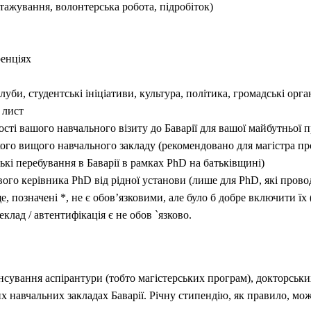
стажування, волонтерська робота, підробіток)
ренціях
уби, студентські ініціативи, культура, політика, громадські органі
 лист
сті вашого навчального візиту до Баварії для вашої майбутньої п
кого вищого навчального закладу (рекомендовано для магістра п
цькі перебування в Баварії в рамках PhD на батьківщині)
ого керівника PhD від рідної установи (лише для PhD, які проводя
ще, позначені *, не є обов’язковими, але було б добре включити їх
еклад / автентифікація є не обов `язково.
нсування аспірантури (тобто магістерських програм), докторськ
х навчальних закладах Баварії.
Річну стипендію, як правило, мо