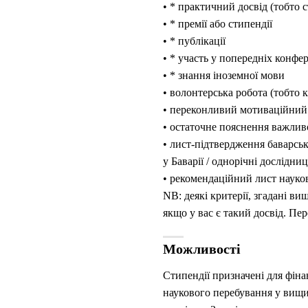
• * практичний досвід (тобто 
• * премії або стипендії
• * публікації
• * участь у попередніх конфе
• * знання іноземної мови
• волонтерська робота (тобто кл
• переконливий мотиваційний
• остаточне пояснення важливо
• лист-підтвердження баварсь
у Баварії / однорічні дослідни
• рекомендаційний лист науков
NB: деякі критерії, згадані ви
якщо у вас є такий досвід. Пер
Можливості
Стипендії призначені для фіна
наукового перебування у вищи