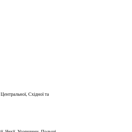
Центральної, Східної та
ії, Чехії, Угорщини, Польщі,