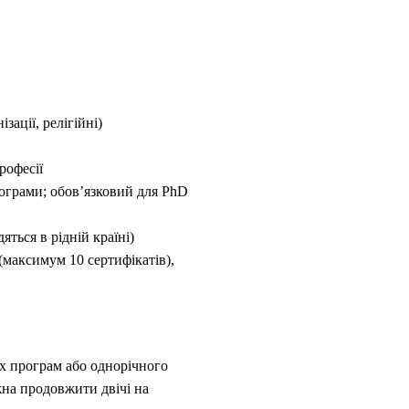
зації, релігійні)
рофесії
рограми; обов’язковий для PhD
ться в рідній країні)
 (максимум 10 сертифікатів),
их програм або однорічного
жна продовжити двічі на