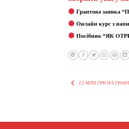
Грантова заявка “
Онлайн курс з напи
Посібник “ЯК ОТР
2,5 МЛН ГРН НА ГРА