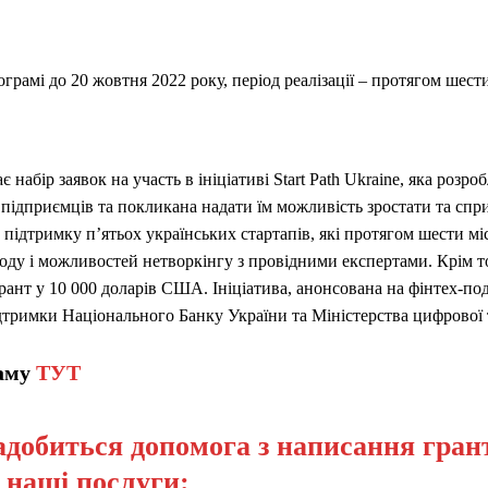
грамі до 20 жовтня 2022 року, період реалізації – протягом шести
 набір заявок на участь в ініціативі Start Path Ukraine, яка розро
і підприємців та покликана надати їм можливість зростати та сп
є підтримку п’ятьох українських стартапів, які протягом шести м
оду і можливостей нетворкінгу з провідними експертами. Крім то
ант у 10 000 доларів США. Ініціатива, анонсована на фінтех-под
ідтримки Національного Банку України та Міністерства цифрової
раму
ТУТ
добиться допомога з написання грант
а наші послуги: