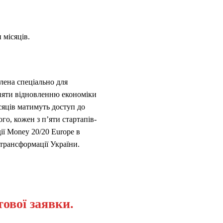
 місяців.
блена спеціально для
рияти відновленню економіки
ісяців матимуть доступ до
го, кожен з п’яти стартапів-
ії Money 20/20 Europe в
 трансформації України.
ової заявки.