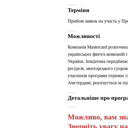
Терміни
Прийом заявок на участь у Про
Можливості
Компанія Mastercard розпочинає
українських фінтех-компаній 
України. Ініціатива передбача
ресурсів, менторського супров
учасників програми отримає гр
Амстердамі, реалізується за п
Детальніше про прог
Можливо, вам зна
Зверніть увагу н