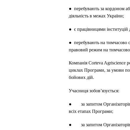
● перебувають за кордоном або
діяльність в межах України;
● є працівницями інституцій 
● перебувають на тимчасово ок
правовий режим на тимчасово 
Компанія Corteva Agriscience 
циклах Програми, за умови пов
бойових дій.
Учасниця зобов’язується:
● за запитом Організаторів т
всіх етапах Програми;
● за запитом Організаторів б