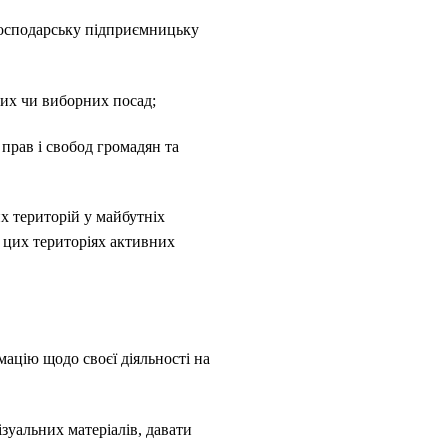
огосподарську підприємницьку
ких чи виборних посад;
прав і свобод громадян та
х територій у майбутніх
а цих територіях активних
ацію щодо своєї діяльності на
уальних матеріалів, давати