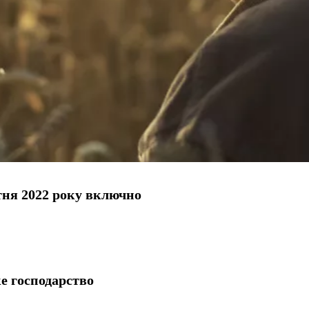
тня 2022 року включно
ке господарство