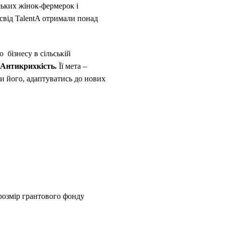
ських жінок-фермерок і
свід TalentA отримали понад
 бізнесу в сільській
. Антикрихкість.
Її мета –
ти його, адаптуватись до нових
розмір грантового фонду