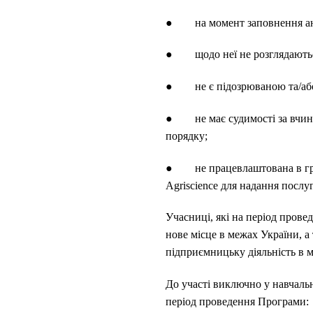
● на момент заповнення анке
● щодо неї не розглядаються
● не є підозрюваною та/або
● не має судимості за вчинен
порядку;
● не працевлаштована в групі
Agriscience для надання послуг
Учасниці, які на період провед
нове місце в межах України, а
підприємницьку діяльність в м
До участі виключно у навчальн
період проведення Програми: