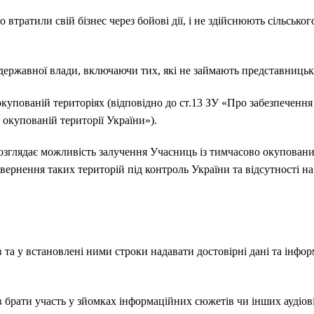
 втратили свій бізнес через бойові дії, і не здійснюють сільськ
державної влади, включаючи тих, які не займають представниць
упованій територіях (відповідно до ст.13 ЗУ «Про забезпечення 
окупованій території України»).
розглядає можливість залучення Учасниць із тимчасово окуповани
ернення таких територій під контроль України та відсутності н
а у встановлені ними строки надавати достовірні дані та інформ
рати участь у зйомках інформаційних сюжетів чи інших аудіовіз