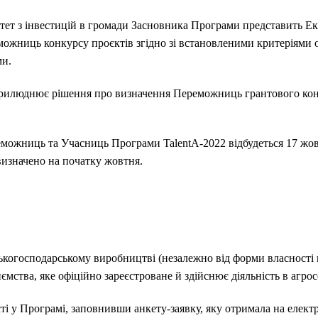
ітет з інвестицій в громади Засновника Програми представить Е
можниць конкурсу проєктів згідно зі встановленими критеріями
ми.
прилюднює рішення про визначення Переможниць грантового кон
можниць та Учасниць Програми TalentA-2022 відбудеться 17 жов
визначено на початку жовтня.
господарському виробництві (незалежно від форми власності п
ства, яке офіційно зареєстроване й здійснює діяльність в агрос
 у Програмі, заповнивши анкету-заявку, яку отримала на елект