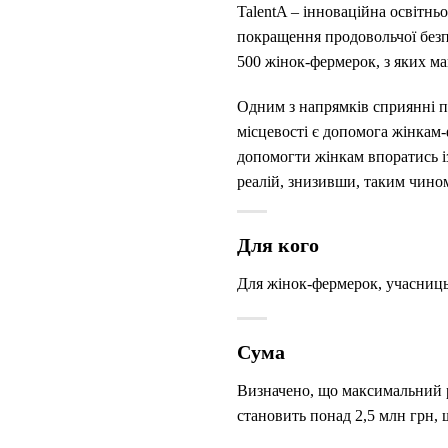
TalentA – інноваційна освітнь
покращення продовольчої безп
500 жінок-фермерок, з яких ма
Одним з напрямків сприянні пр
місцевості є допомога жінкам
допомогти жінкам впоратись із
реалій, знизивши, таким чино
Для кого
Для жінок-фермерок, учасниць 
Сума
Визначено, що максимальний р
становить понад 2,5 млн грн,