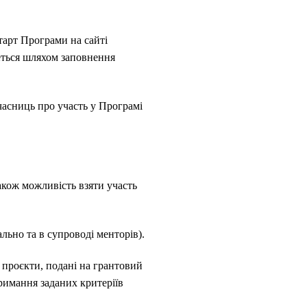
тарт Програми на сайті
меться шляхом заповнення
часниць про участь у Програмі
акож можливість взяти участь
ьно та в супроводі менторів).
і проєкти, подані на грантовий
римання заданих критеріїв