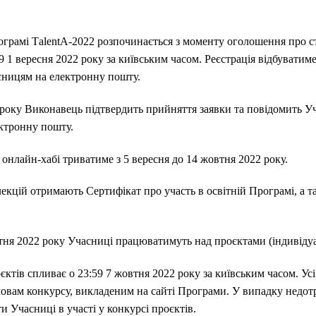
ограмі ТalentA-2022 розпочинається з моменту оголошення про с
 1 вересня 2022 року за київським часом. Реєстрація відбувати
асницям на електронну пошту.
2 року Виконавець підтвердить прийняття заявки та повідомить У
ектронну пошту.
онлайн-хабі триватиме з 5 вересня до 14 жовтня 2022 року.
лекцій отримають Сертифікат про участь в освітній Програмі, а т
я 2022 року Учасниці працюватимуть над проєктами (індивідуал
ктів спливає о 23:59 7 жовтня 2022 року за київським часом. Ус
мовам конкурсу, викладеним на сайті Програми. У випадку недот
 Учасниці в участі у конкурсі проєктів.