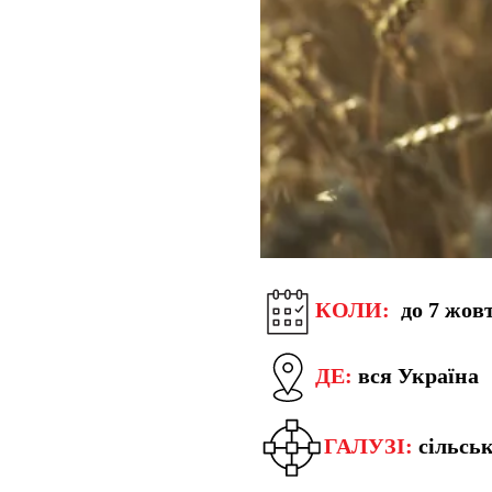
КОЛИ:
до 7 жов
ДЕ:
вся Україна
ГАЛУЗІ:
сільсь