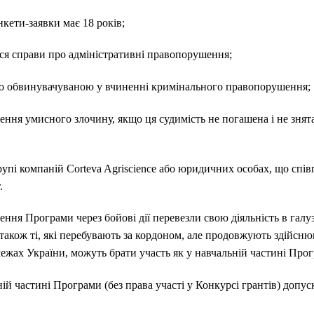
ти-заявки має 18 років;
 справи про адміністративні правопорушення;
 обвинувачуваною у вчиненні кримінального правопорушення;
ня умисного злочину, якщо ця судимість не погашена і не знят
 компаній Corteva Agriscience або юридичних особах, що спів
.
ення Програми через бойові дії перевезли свою діяльність в галуз
 також ті, які перебувають за кордоном, але продовжують здійсн
ежах України, можуть брати участь як у навчальній частині Прогр
ій частині Програми (без права участі у Конкурсі грантів) допус