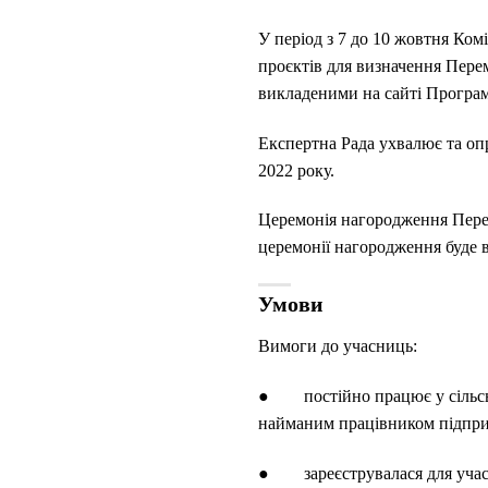
У період з 7 до 10 жовтня Ком
проєктів для визначення Пере
викладеними на сайті Програ
Експертна Рада ухвалює та о
2022 року.
Церемонія нагородження Пере
церемонії нагородження буде 
Умови
Вимоги до учасниць:
● постійно працює у сільсько
найманим працівником підприєм
● зареєструвалася для участі