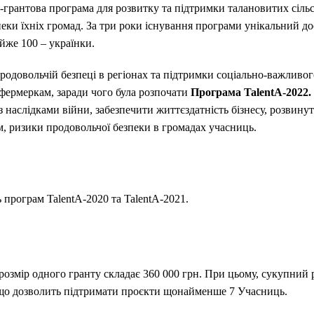
о-грантова програма для розвитку та підтримки талановитих сіль
еки їхніх громад. За три роки існування програми унікальний до
йже 100 – українки.
одовольчій безпеці в регіонах та підтримки соціально-важливого
-фермеркам, заради чого була розпочати
Програма
TalentA-2022
 наслідками війни, забезпечити життєздатність бізнесу, розвину
м, ризики продовольчої безпеки в громадах учасниць.
програм TalentA-2020 та TalentA-2021.
озмір одного гранту складає 360 000 грн. При цьому, сукупний 
 що дозволить підтримати проєкти щонайменше 7 Учасниць.