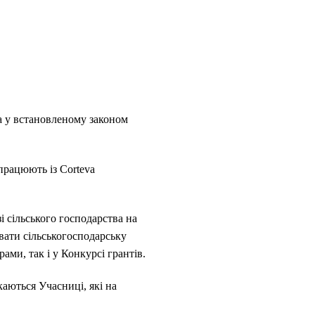
а у встановленому законом
працюють із Corteva
і сільського господарства на
ювати сільськогосподарську
ами, так і у Конкурсі грантів.
каються Учасниці, які на