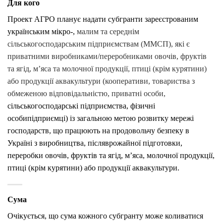
Для кого
Проект AГРО планує надати субгранти зареєстрованим
українським мікро-,
малим та середнім
сільськогосподарським підприємствам (ММСП), які є
приватними виробниками/переробниками овочів, фруктів
та ягід, м’яса та молочної продукції, птиці (крім курятини)
або продукції аквакультури (кооперативи, товариства з
обмеженою відповідальністю, приватні особи,
сільськогосподарські підприємства, фізичні
особипідприємці) із загальною метою розвитку мережі
господарств, що працюють на продовольчу безпеку в
Україні з виробництва, післяврожайної підготовки,
переробки овочів, фруктів та ягід, м’яса, молочної продукції,
птиці (крім курятини) або продукції аквакультури.
Сума
Очікується, що сума кожного субгранту може коливатися