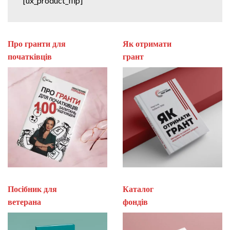
[ux_product_flip]
Про гранти для
Як отримати
початківців
гран
Посібник для
Каталог
ветерана
фон