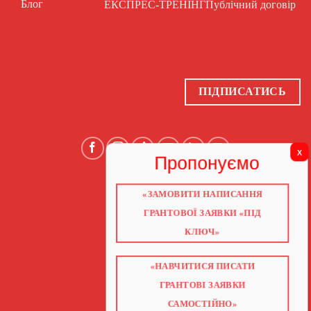
Блог
ЕКСПРЕС-ТРЕНІНГ
Публічний договір
ПІДПИСАТИСЬ
«ЗАМОВИТИ НАПИСАННЯ
ГОЛОВНА
ПРО НАС
ГРАНТОВОЇ ЗАЯВКИ «ПІД
ГРАНТИ 2026
ГРАНТИ ЄС
КЛЮЧ»
БЛОГ
ПОСЛУГИ
НАВЧАННЯ
КНИГИ
«НАВЧИТИСЯ ПИСАТИ
КОНТАКТИ
ВІДЕО ПРО ГРАНТИ
ГРАНТОВІ ЗАЯВКИ
САМОСТІЙНО»