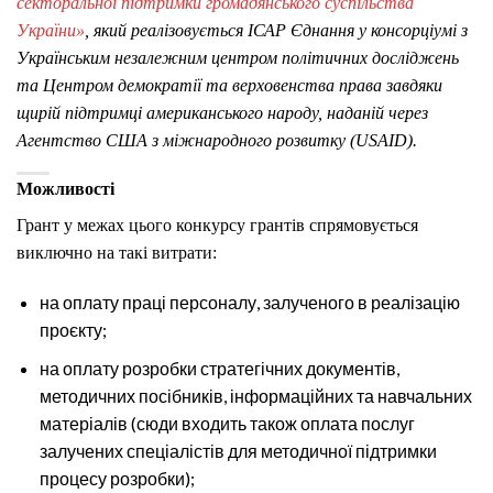
секторальної підтримки громадянського суспільства
України»
, який реалізовується ІСАР Єднання у консорціумі з
Українським незалежним центром політичних досліджень
та Центром демократії та верховенства права завдяки
щирій підтримці американського народу, наданій через
Агентство США з міжнародного розвитку (USAID).
Можливості
Грант у межах цього конкурсу грантів спрямовується
виключно на такі витрати:
на оплату праці персоналу, залученого в реалізацію
проєкту;
на оплату розробки стратегічних документів,
методичних посібників, інформаційних та навчальних
матеріалів (сюди входить також оплата послуг
залучених спеціалістів для методичної підтримки
процесу розробки);