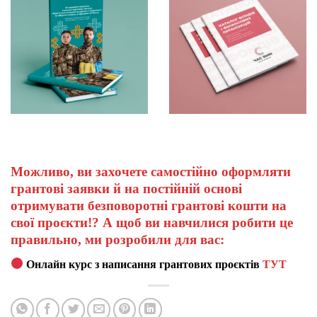
Можливо, ви захочете самостійно оформляти
грантові заявки й на постійній основі
отримувати безповоротні грантові кошти на
свої проєкти!? А щоб ви навчилися робити це
правильно, ми розробили для вас:
Онлайн курс з написання грантових проєктів
ТУТ