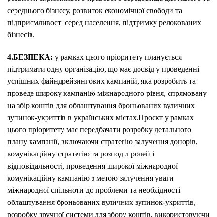
середнього бізнесу, розвиток економічної свободи та
підприємливості серед населення, підтримку релокованих
бізнесів.
4.БЕЗПЕКА:
у рамках цього пріоритету планується
підтримати одну організацію, що має досвід у проведенні
успішних файндрейзингових кампаній, яка розробить та
проведе широку кампанію міжнародного рівня, спрямовану
на збір коштів для облаштування броньованих вуличних
зупинок-укриттів в українських містах.Проєкт у рамках
цього пріоритету має передбачати розробку детального
плану кампанії, включаючи стратегію залучення донорів,
комунікаційну стратегію та розподіл ролей і
відповідальності, проведення широкої міжнародної
комунікаційну кампанію з метою залучення уваги
міжнародної спільноти до проблеми та необхідності
облаштування броньованих вуличних зупинок-укриттів,
розробку зручної системи для збору коштів, використовуючи