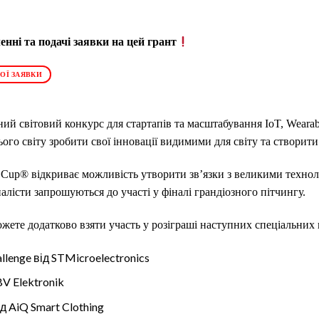
нні та подачі заявки на цей грант
ОЇ ЗАЯВКИ
ний світовий конкурс для стартапів та масштабування IoT, Wearab
го світу зробити свої інновації видимими для світу та створити ц
ld Cup® відкриває можливість утворити зв’язки з великими техно
налісти запрошуються до участі у фіналі грандіозного пітчингу.
жете додатково взяти участь у розіграші наступних спеціальних 
allenge від STMicroelectronics
BV Elektronik
ід AiQ Smart Clothing