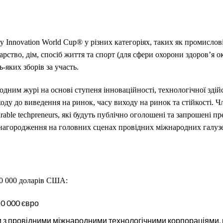
 Innovation World Cup® у різних категоріях, таких як промисловіс
дарство, дім, спосіб життя та спорт (для сфери охорони здоров’я 
ь-яких зборів за участь.
дним журі на основі ступеня інноваційності, технологічної здій
ходу до виведення на ринок, часу виходу на ринок та стійкості.
rable techpreneurs, які будуть публічно оголошені та запрошені п
ї нагородження на головних сценах провідних міжнародних галузе
00 000 доларів США:
10 000 євро
ки з провідними міжнародними технологічними корпораціями,