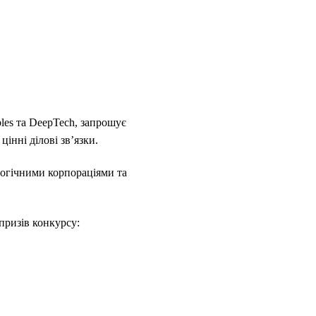
les та DeepTech, запрошує
інні ділові зв’язки.
логічними корпораціями та
призів конкурсу: