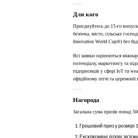
Для кого
Приєднуйтесь до 15-го випуску
безпека, місто, сільське госпо
Innovation World Cup®) без буд
Всі заявки оцінюються міжнаро
потенціалу, маркетингу та під
підприємців у сфері IoT та wea
офіційному пітчі та церемоні
Нагорода
Загальна сума призів понад 5
Грошовий приз у розмірі 
Ексклюзивні ділові зв’яз