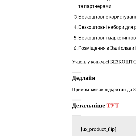
та партнерами
Безкоштовне користуванн
Безкоштовні набори для р
Безкоштовні маркетингові
Розміщення в Залі слави 
Участь у конкурсі БЕЗКОШТ
Дедлайн
Прийом заявок відкритий до 8
Детальніше
ТУТ
[ux_product_flip]