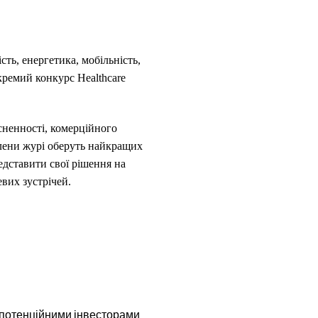
ть, енергетика, мобільність,
окремий конкурс Healthcare
сненності, комерційного
 Члени журі оберуть найкращих
редставити свої рішення на
вих зустрічей.
 потенційними інвесторами