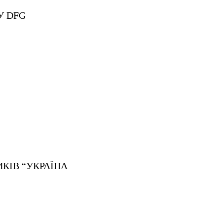
ДУ
DFG
КІВ “УКРАЇНА