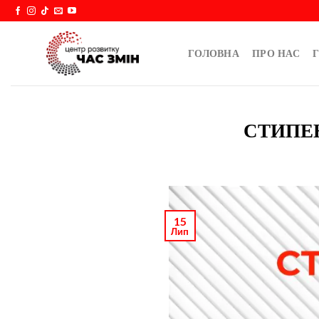
Skip
to
content
ГОЛОВНА
ПРО НАС
Г
СТИПЕН
15
Лип