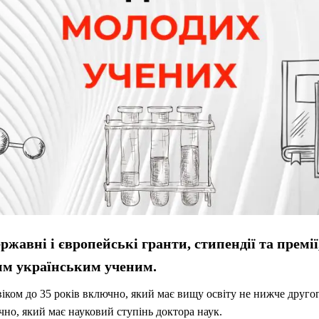
державні і європейські гранти, стипендії та премі
им українським ученим
.
ком до 35 років включно, який має вищу освіту не нижче другого
чно, який має науковий ступінь доктора наук.