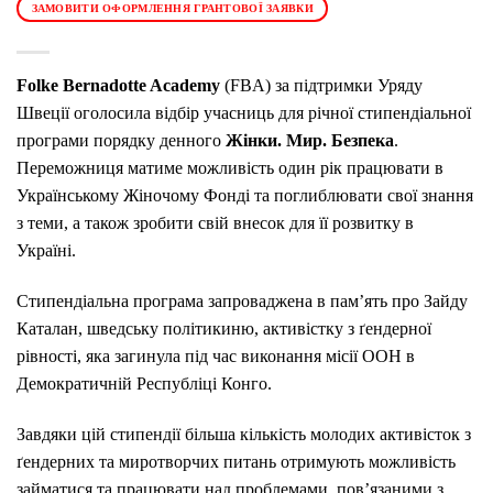
ЗАМОВИТИ ОФОРМЛЕННЯ ГРАНТОВОЇ ЗАЯВКИ
Folke Bernadotte Academy
(FBA) за підтримки Уряду
Швеції оголосила відбір учасниць для річної стипендіальної
програми порядку денного
Жінки. Мир. Безпека
.
Переможниця матиме можливість один рік працювати в
Українському Жіночому Фонді та поглиблювати свої знання
з теми, а також зробити свій внесок для її розвитку в
Україні.
Стипендіальна програма запроваджена в пам’ять про Зайду
Каталан, шведську політикиню, активістку з ґендерної
рівності, яка загинула під час виконання місії ООН в
Демократичній Республіці Конго.
Завдяки цій стипендії більша кількість молодих активісток з
ґендерних та миротворчих питань отримують можливість
займатися та працювати над проблемами, пов’язаними з