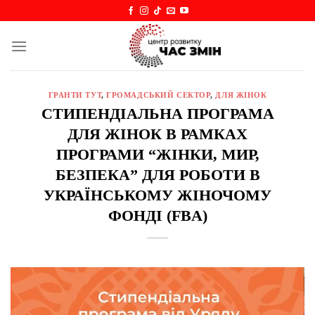
Skip
to
content
ГРАНТИ ТУТ
,
ГРОМАДСЬКИЙ СЕКТОР
,
ДЛЯ ЖІНОК
СТИПЕНДІАЛЬНА ПРОГРАМА
ДЛЯ ЖІНОК В РАМКАХ
ПРОГРАМИ “ЖІНКИ, МИР,
БЕЗПЕКА” ДЛЯ РОБОТИ В
УКРАЇНСЬКОМУ ЖІНОЧОМУ
ФОНДІ (FBA)