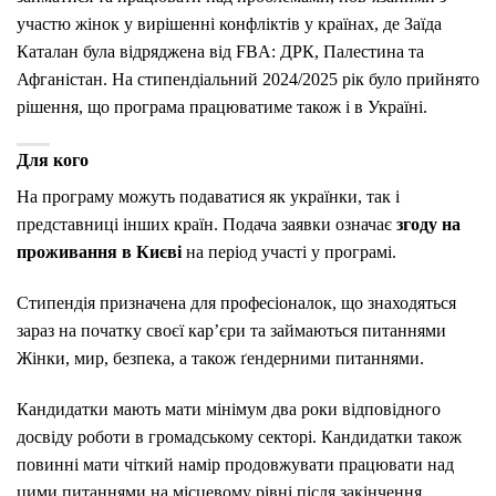
участю жінок у вирішенні конфліктів у країнах, де Заїда
Каталан була відряджена від FBA: ДРК, Палестина та
Афганістан. На стипендіальний 2024/2025 рік було прийнято
рішення, що програма працюватиме також і в Україні.
Для кого
На програму можуть подаватися як українки, так і
представниці інших країн. Подача заявки означає
згоду на
проживання в Києві
на період участі у програмі.
Стипендія призначена для професіоналок, що знаходяться
зараз на початку своєї кар’єри та займаються питаннями
Жінки, мир, безпека, а також ґендерними питаннями.
Кандидатки мають мати мінімум два роки відповідного
досвіду роботи в громадському секторі. Кандидатки також
повинні мати чіткий намір продовжувати працювати над
цими питаннями на місцевому рівні після закінчення