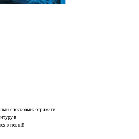
зними способами: отримати
ентуру в
ся в певній