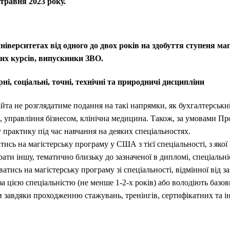
травня 2023 року.
іверситетах від одного до двох років на здобуття ступеня ма
их курсів, випускники ЗВО.
арні, соціальні, точні, технічні та природничі дисципліни
та не розглядатиме подання на такі напрямки, як бухгалтерський 
, управління бізнесом, клінічна медицина. Також, за умовами Пр
практику під час навчання на деяких спеціальностях.
сь на магістерську програму у США з тієї спеціальності, з яко
брати іншу, тематично близьку до зазначеної в дипломі, спеціальні
тись на магістерську програму зі спеціальності, відмінної від з
за цією спеціальністю (не менше 1-2-х років) або володіють баз
и завдяки проходженню стажувань, тренінгів, сертифікатних та і