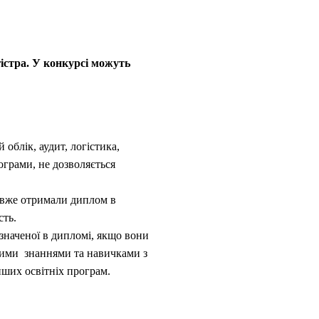
гістра. У конкурсі можуть
облік, аудит, логістика,
ограми, не дозволяється
ї вже отримали диплом в
сть.
азначеної в дипломі, якщо вони
овими знаннями та навичками з
нших освітніх програм.