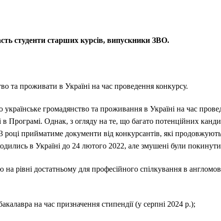
сть студенти старших курсів, випускники ЗВО.
во та проживати в Україні на час проведення конкурсу.
о українське громадянство та проживання в Україні на час пров
 в Програмі. Однак, з огляду на те, що багато потенційних кандид
3 році прийматиме документи від конкурсантів, які продовжують 
ходились в Україні до 24 лютого 2022, але змушені були покинути 
ю на рівні достатньому для професійного спілкування в англомо
алавра на час призначення стипендії (у серпні 2024 р.);