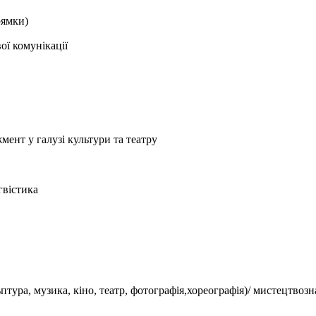
рямки)
ої комунікації
мент у галузі культури та театру
гвістика
тура, музика, кіно, театр, фотографія,хореографія)/ мистецтвозн