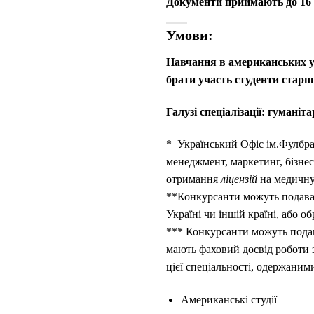
Документи приймають до 16 
Умови:
Навчання в американських ун
брати участь студенти старш
Галузі спеціалізації: гуманіт
* Український Офіс ім.Фулбрай
менеджмент, маркетинг, бізнес
отримання
ліцензій
на медичну 
**Конкурсанти можуть подавати
Україні чи іншій країні, або о
*** Конкурсанти можуть подава
мають фаховий досвід роботи 
цієї спеціальності, одержаним
Американські студії