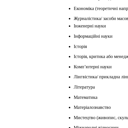
Економіка (теоретичні нап
Журналістика/ засоби масов
Інженерні науки
Інформаційні науки
Історія
Історія, критика або менедж
Комп’ютерні науки
Лінгвістика/ прикладна лін
Література
Математика
Матеріалознавство
Мистецтво (живопис, скульп
Міжнародні відносини