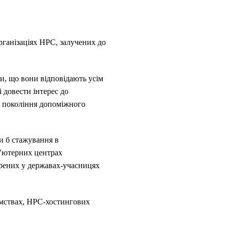
організаціях HPC, залучених до
ви, що вони відповідають усім
 довести інтерес до
 покоління допоміжного
ли б стажування в
п’ютерних центрах
орених у державах-учасницях
ємствах, HPC-хостингових