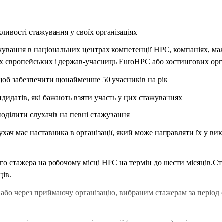
ивості стажування у своїх організаціях
ування в національних центрах компетенції HPC, компаніях, мал
 європейських і держав-учасниць EuroHPC або хостингових орг
об забезпечити щонайменше 50 учасників на рік
дидатів, які бажають взяти участь у цих стажуваннях
поділити слухачів на певні стажування
хач має наставника в організації, який може направляти їх у вик
о стажера на робочому місці HPC на термін до шести місяців.
Ст
ців.
, або через приймаючу організацію, вибраним стажерам за період