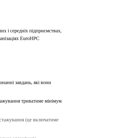
их і середніх підприємствах,
анізаціях EuroHPC
онанні завдань, які вони
ажування триватиме мінімум
 стажування (це включатиме