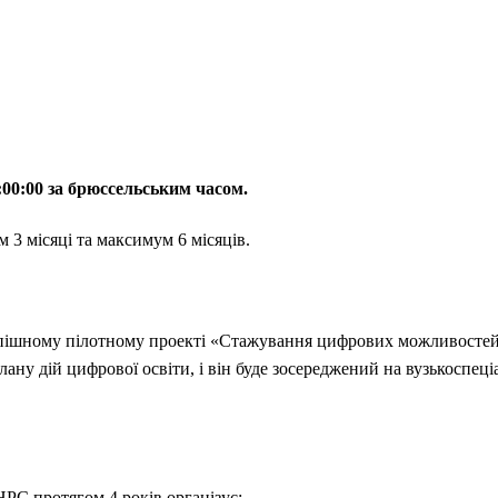
7:00:00 за брюссельським часом.
3 місяці та максимум 6 місяців.
спішному пілотному проекті «Стажування цифрових можливостей
ану дій цифрової освіти, і він буде зосереджений на вузькоспеці
PC протягом 4 років організує: