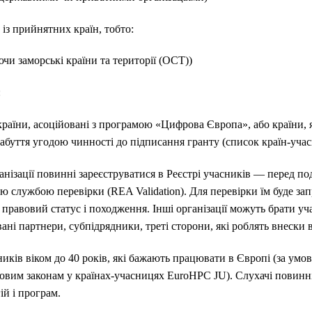
 із прийнятних країн, тобто:
и заморські країни та території (OCT))
:
країни, асоційовані з програмою «Цифрова Європа», або країни, 
набуття угодою чинності
до підписання гранту (список країн-учас
ганізації повинні зареєструватися в Реєстрі учасників — перед п
ю службою перевірки (REA Validation).
Для перевірки їм буде з
правовий статус і походження.
Інші організації можуть брати уч
вані партнери, субпідрядники, треті сторони, які роблять внески 
иків віком до 40 років, які бажають працювати в Європі (за умо
овим законам у країнах-учасницях EuroHPC JU). Слухачі повинні
й і програм.