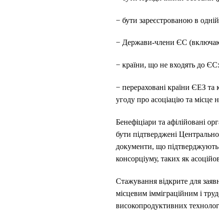
− бути зареєстрованою в одній
− Держави-члени ЄС (включаюч
− країни, що не входять до ЄС
− перераховані країни ЄЕЗ та 
угоду про асоціацію та місце 
Бенефіціари та афілійовані ор
бути підтверджені Центрально
документи, що підтверджують 
консорціуму, таких як асоційо
Стажування відкрите для заявн
місцевим імміграційним і труд
високопродуктивних технологі