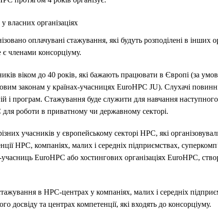
у власних організаціях
нізовано оплачувані стажування, які будуть розподілені в інших 
 є членами консорціуму.
иків віком до 40 років, які бажають працювати в Європі (за умо
довим законам у країнах-учасницях EuroHPC JU).
Слухачі повинні
й і програм.
Стажування буде служити для навчання наступного
 для роботи в приватному чи державному секторі.
різних учасників у європейському секторі HPC, які організовува
нції HPC, компаніях, малих і середніх підприємствах, суперком
-учасниць EuroHPC або хостингових організаціях EuroHPC, ств
ажування в HPC-центрах у компаніях, малих і середніх підпри
ого досвіду та центрах компетенції, які входять до консорціуму.