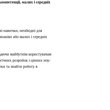
омпетенції, малих і середніх
і навички, необхідні для
паніях або малих і середніх
адаючи майбутнім користувачам
ічних розробок і цінних ноу-
ки та знайти роботу в