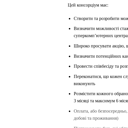
Цей консорціум має:
Створити та розробити можл
Визначити можливості стаж
суперкомп’ютерних центрах
Широко просувати акцію, щ
Визначити потенційних кан
Провести співбесіду та роз
Переконатися, що кожен слу
виконують
Розмістити кожного обраног
3 місяці та максимум 6 міся
Оплата, або безпосередньо
добові та проживання)