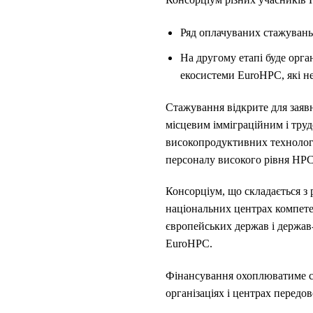
Ряд оплачуваних стажувань 
На другому етапі буде орга
екосистеми EuroHPC, які не
Стажування відкрите для заявн
місцевим імміграційним і тру
високопродуктивних технологі
персоналу високого рівня HPC
Консорціум, що складається з 
національних центрах компете
європейських держав і держав
EuroHPC.
Фінансування охоплюватиме ст
організаціях і центрах передов