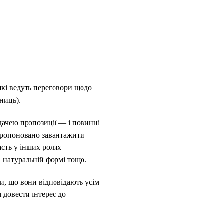
які ведуть переговори щодо
ниць).
одачею пропозиції — і повинні
апропоновано завантажити
асть у інших ролях
в натуральній формі тощо.
ви, що вони відповідають усім
 довести інтерес до