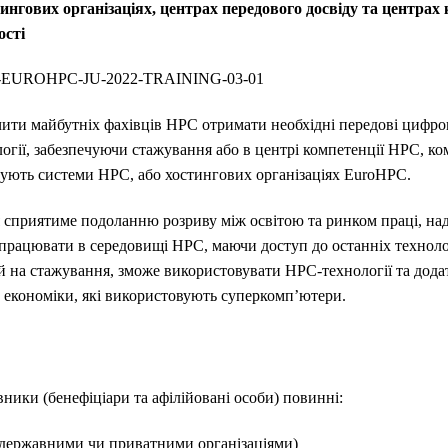
гових організаціях, центрах передового досвіду та центрах к
ості
AL-EUROHPC-JU-2022-TRAINING-03-01
чити майбутніх фахівців HPC отримати необхідні передові цифров
огії, забезпечуючи стажування або в центрі компетенції HPC, ком
ують системи HPC, або хостингових організаціях EuroHPC.
я сприятиме подоланню розриву між освітою та ринком праці, н
рацювати в середовищі HPC, маючи доступ до останніх технолог
 на стажування, зможе використовувати HPC-технології та додат
х економіки, які використовують суперкомп’ютери.
ники (бенефіціари та афілійовані особи) повинні:
державними чи приватними організаціями)