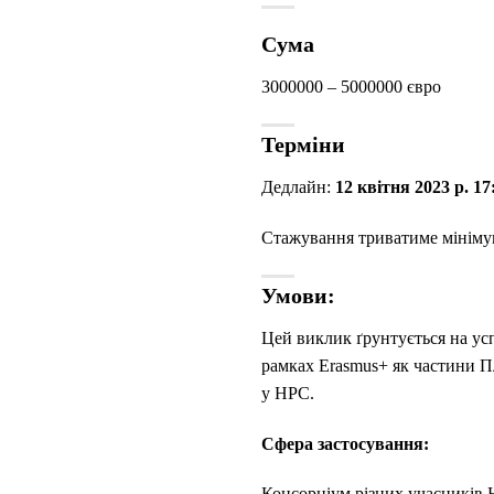
Сума
3000000 – 5000000 євро
Терміни
Дедлайн:
12 квітня 2023 р. 1
Стажування триватиме мінімум 
Умови:
Цей виклик ґрунтується на у
рамках Erasmus+ як частини Пл
у HPC.
Сфера застосування:
Консорціум різних учасників H