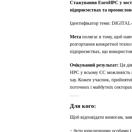
Стажування EuroHPC у хостин
підприємствах та промислов
Ідентифікатор теми: DIGIT
Мета
полягає в тому, щоб нав
розгортання конкретної технол
підприємствах, що використов
Очікуваний результат:
Ця ді
HPC у всьому ЄС можливість п
хау.
Кожен учасник, прийнятий
поточних і майбутніх сектора
Для кого:
Щоб відповідати вимогам, заяв
− бути юридичними особами (