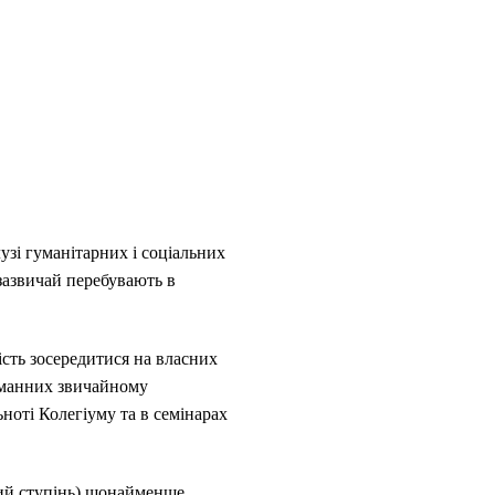
зі гуманітарних і соціальних
 зазвичай перебувають в
сть зосередитися на власних
таманних звичайному
ьноті Колегіуму та в семінарах
кий ступінь) щонайменше