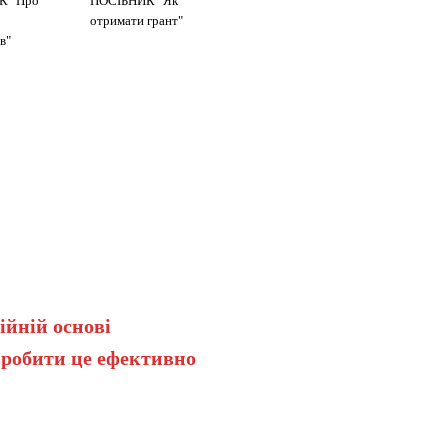
К "Про
ПОСІБНИК "Як
отримати грант"
в"
ійній основі
 робити це ефективно