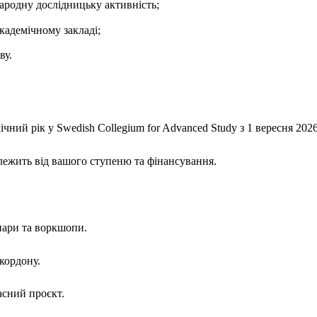
народну дослідницьку активність;
кадемічному закладі;
ву.
чний рік у Swedish Collegium for Advanced Study з 1 вересня 2026
алежить від вашого ступеню та фінансування.
інари та воркшопи.
 кордону.
асний проєкт.