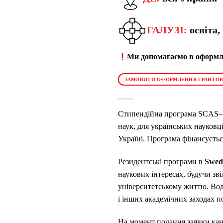
ГАЛУЗІ:
освіта,
Ми допомагаємо в оформле
ЗАМОВИТИ ОФОРМЛЕННЯ ГРАНТОВ
Стипендійна програма SCAS–VU
наук, для українських науковц
Україні. Програма фінансуєт
Резидентські програми в
Swed
наукових інтересах, будучи зв
університетському життю. Водн
і інших академічних заходах по
На момент подання заявки кан