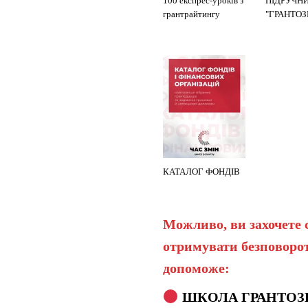
100 експрес-уроків з
ПІДРУЧН
грантрайтингу
"ГРАНТО
КАТАЛОГ ФОНДІВ
Можливо, ви захочете 
отримувати безповорот
допоможе:
ШКОЛА ГРАНТОЗ