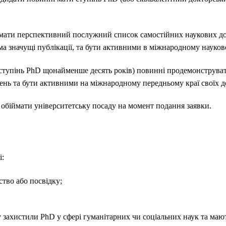
мати перспективний послужний список самостійних наукових до
ма значущі публікації, та бути активними в міжнародному науко
є ступінь PhD щонайменше десять років) повинні продемонструва
ень та бути активними на міжнародному передньому краї своїх д
 обіймати університетську посаду на момент подання заявки.
і:
тво або посвідку;
захистили PhD у сфері гуманітарних чи соціальних наук та мают