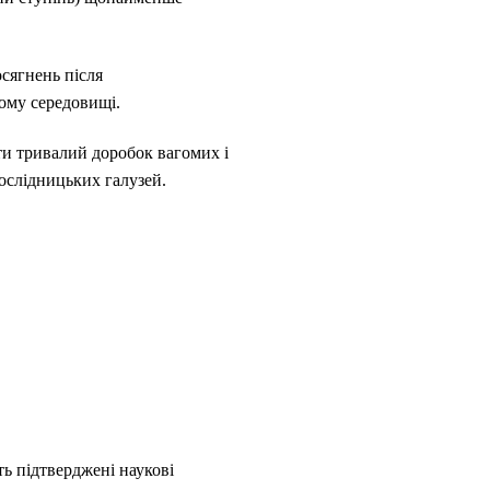
сягнень після
вому середовищі.
ти тривалий доробок вагомих і
ослідницьких галузей.
ь підтверджені наукові