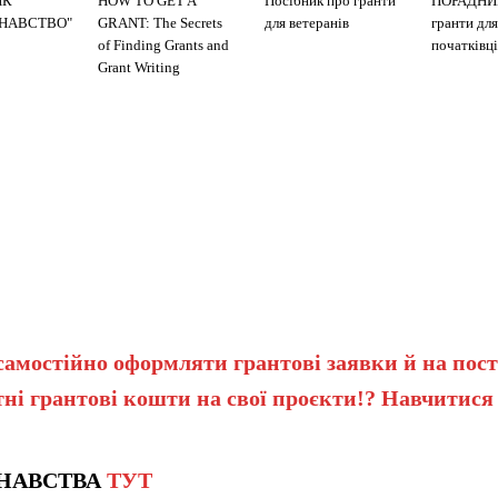
ИК
HOW TO GET A
Посібник про гранти
ПОРАДНИ
ЗНАВСТВО"
GRANT: The Secrets
для ветеранів
гранти для
of Finding Grants and
початківці
Grant Writing
самостійно оформляти грантові заявки й на пост
ні грантові кошти на свої проєкти!? Навчитися
НАВСТВА
ТУТ