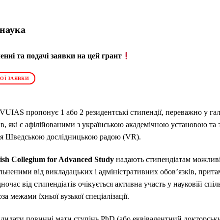
 наука
нні та подачі заявки на цей грант
ОЇ ЗАЯВКИ
IAS пропонує 1 або 2 резидентські стипендії, переважно у галу
ів, які є афілійованими з українською академічною установою та
ься Шведською дослідницькою радою (VR).
ish Collegium for Advanced Study
надають стипендіатам можливі
ільненими від викладацьких і адміністративних обов’язків, при
очас від стипендіатів очікується активна участь у науковій спіл
за межами їхньої вузької спеціалізації.
дидати повинні мати ступінь PhD (або еквівалентний докторсь