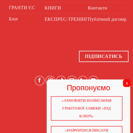
ГРАНТИ ЄС
КНИГИ
Контакти
Блог
ЕКСПРЕС-ТРЕНІНГ
Публічний договір
ПІДПИСАТИСЬ
«ЗАМОВИТИ НАПИСАННЯ
ГОЛОВНА
ПРО НАС
ГРАНТОВОЇ ЗАЯВКИ «ПІД
ГРАНТИ 2026
ГРАНТИ ЄС
КЛЮЧ»
БЛОГ
ПОСЛУГИ
НАВЧАННЯ
КНИГИ
«НАВЧИТИСЯ ПИСАТИ