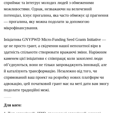
сприймає та інтегрує молодих людей з обмеженими
можливостями.
Однак, незважаючи на величезний
потенціал, існує прогалина, яка часто обмежує ці прагнення
— прогалина, яку можна подолати за допомогою
мікрофінансування.
Ініціатива GNYPWD Micro-Funding Seed Grants Initiative —
це не просто грант, а свідчення нашої непохитної віри в
здатність спільноти створювати вражаючі зміни.
Наріжним
каменем цієї ініціативи є співпраця; коли захоплені люди
об’єднуються, вони не тільки запроваджують інновації, але
й каталізують трансформацію.
Незалежно від того, чи
спрямований ваш проект на розробку нових платформ чи
адвокацію, цей початковий грант має на меті дати вам змогу
подолати традиційні межі.
Для кого: