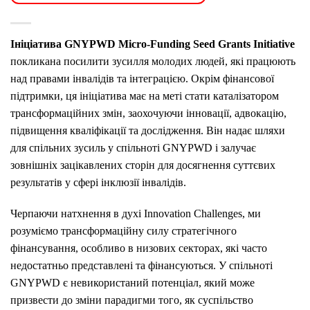
Ініціатива GNYPWD Micro-Funding Seed Grants Initiative
покликана посилити зусилля молодих людей, які працюють
над правами інвалідів та інтеграцією.
Окрім фінансової
підтримки, ця ініціатива має на меті стати каталізатором
трансформаційних змін, заохочуючи інновації, адвокацію,
підвищення кваліфікації та дослідження. Він надає шляхи
для спільних зусиль у спільноті GNYPWD і залучає
зовнішніх зацікавлених сторін для досягнення суттєвих
результатів у сфері інклюзії інвалідів.
Черпаючи натхнення в духі Innovation Challenges, ми
розуміємо трансформаційну силу стратегічного
фінансування, особливо в низових секторах, які часто
недостатньо представлені та фінансуються.
У спільноті
GNYPWD є невикористаний потенціал, який може
призвести до зміни парадигми того, як суспільство