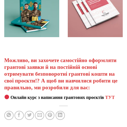
Можливо, ви захочете самостійно оформляти
грантові заявки й на постійній основі
отримувати безповоротні грантові кошти на
свої проєкти!? А щоб ви навчилися робити це
правильно, ми розробили для вас:
Онлайн курс з написання грантових проєктів
ТУТ