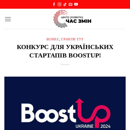
Skip
to
content
БІЗНЕС
,
ГРАНТИ ТУТ
КОНКУРС ДЛЯ УКРАЇНСЬКИХ
СТАРТАПІВ BOOSTUP!