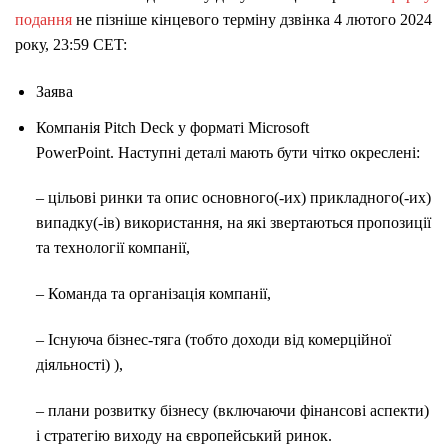
подання
не пізніше кінцевого терміну дзвінка 4 лютого 2024
року, 23:59 CET:
Заява
Компанія Pitch Deck у форматі Microsoft
PowerPoint. Наступні деталі мають бути чітко окреслені:
– цільові ринки та опис основного(-их) прикладного(-их)
випадку(-ів) використання, на які звертаються пропозиції
та технології компанії,
– Команда та організація компанії,
– Існуюча бізнес-тяга (тобто доходи від комерційної
діяльності) ),
– плани розвитку бізнесу (включаючи фінансові аспекти)
і стратегію виходу на європейський ринок.