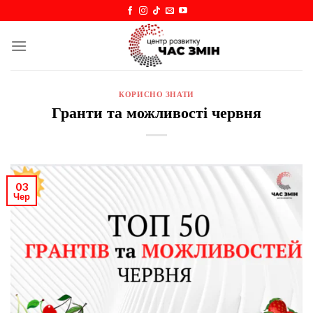
Skip
to
content
КОРИСНО ЗНАТИ
Гранти та можливості червня
03
Чер