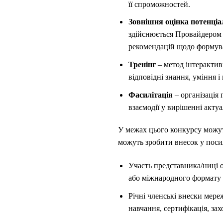
її спроможностей.
Зовнішня оцінка потенці
здійснюється Провайдером 
рекомендацій щодо формув
Тренінг
– метод інтерактив
відповідні знання, уміння і
Фасилітація
– організація 
взаємодії у вирішенні акт
У межах цього конкурсу можуть
можуть зробити внесок у поси
Участь представника/ниці о
або міжнародного формату (
Річні членські внески мереж
навчання, сертифікація, за