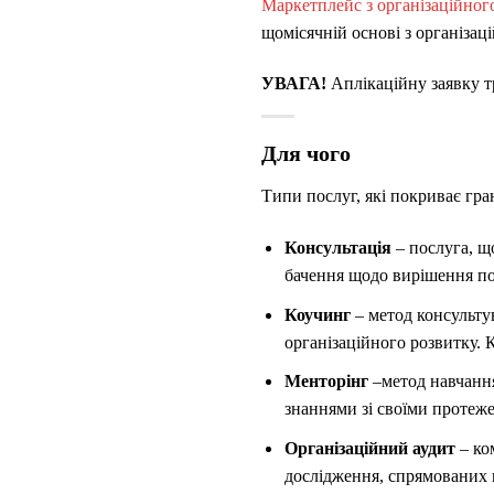
Маркетплейс з організаційног
щомісячній основі з організац
УВАГА!
Аплікаційну заявку т
Для чого
Типи послуг, які покриває гра
Консультація
– послуга, щ
бачення щодо вирішення по
Коучинг
– метод консультув
організаційного розвитку. 
Менторінг
–метод навчання
знаннями зі своїми протеже
Організаційний аудит
– ко
дослідження, спрямованих н