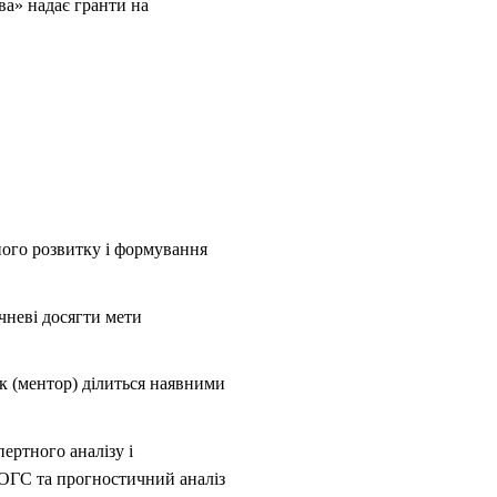
ва» надає гранти на
ного розвитку і формування
чневі досягти мети
к (ментор) ділиться наявними
ертного аналізу і
 ОГС та прогностичний аналіз