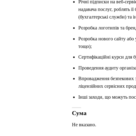
Річні підписки на веб-серв
надавача послуг, роблять ї
(бухгалтерські служби) та і
Розробка логотипів та брен
Розробка нового сайту або
тощо);
Сертифікаційні курси для бу
Проведення аудиту організа
Впровадження безпекових з
ліцензійних сервісних про
Інші заходи, що можуть пос
Сума
Не вказано.