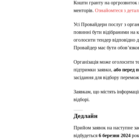
Кошти гранту на оргрозвиток м
менторів.
Ознайомтеся з дета
Усі Провайдери послуг з орган
повинні бути відібраними на 
оголосити тендер відповідно 
Провайдер має бути обов’язко
Організація може оголосити т
підтримки заявки,
або перед 
засідання для відбору перемо
Заявкам, що містять інформац
відборі.
Дедлайн
Прийом заявок на наступне зас
відбудеться
6 березня 2024
рок