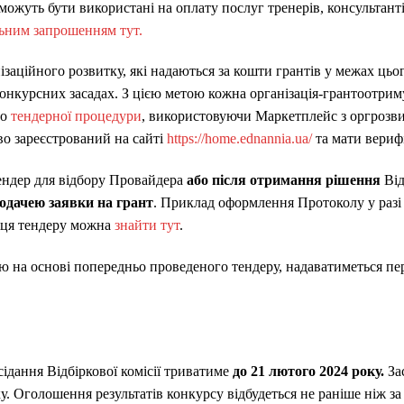
ожуть бути використані на оплату послуг тренерів, консультанті
льним запрошенням тут.
ізаційного розвитку, які надаються за кошти грантів у межах цьо
конкурсних засадах. З цією метою кожна організація-грантоотрим
до
тендерної процедури
, використовуючи Маркетплейс з оргрозвит
во зареєстрований на сайті
https://home.ednannia.ua/
та мати верифі
ендер для відбору Провайдера
або після отримання рішення
Від
подачею заявки на грант
. Приклад оформлення Протоколу у разі
жця тендеру можна
знайти тут
.
ію на основі попередньо проведеного тендеру, надаватиметься п
ідання Відбіркової комісії триватиме
до 21 лютого
2024 року
.
Зас
у. Оголошення результатів конкурсу відбудеться не раніше ніж з