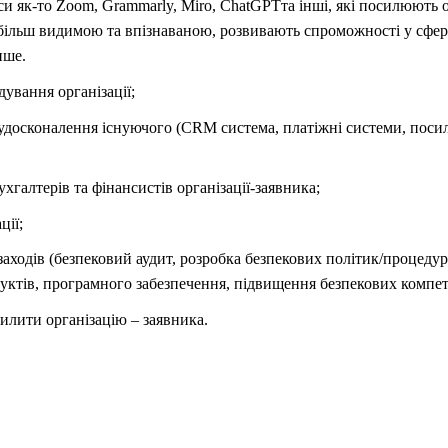
іси як-то Zoom, Grammarly, Miro, ChatGPTта інші, які посилюють 
ї більш видимою та впізнаваною, розвивають спроможності у сфе
нше.
дування організації;
 удосконалення існуючого (CRM система, платіжні системи, поси
хгалтерів та фінансистів організації-заявника;
ції;
аходів (безпековий аудит, розробка безпекових політик/процедур
дуктів, програмного забезпечення, підвищення безпекових компет
илити організацію – заявника.