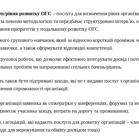
алу/рівня розвитку ОГС
– послуга для визначення рівня організ
за певною методологією та передбачає структуровані інтерв´ю, 
ання пріоритетів у подальшому розвитку ОГС.
ного групового навчання, який за відносно короткий проміжок ча
 навички, а також сформувати відповідні компетенції.
групової роботи, що дозволяє ефективно інтегрувати досвід і пот
уальних проблем чи напрацюванні спільних бачень/рішень.
 також бути підтримані заходи, які не є видами послуг з організа
лення спроможності організації:
рганізації-заявника як спікера/рки у конференціях, форумах та і
внесок учасника заходу, витрати на дорогу та проживання);
 і асоціацій, які надають послуги для розвитку організацій – чл
ходи для мережування та обміну досвідом тощо)