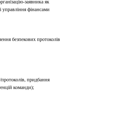
організацію-заявника як
рі управління фінансами
лення безпекових протоколів
/протоколів, придбання
енцій команди);