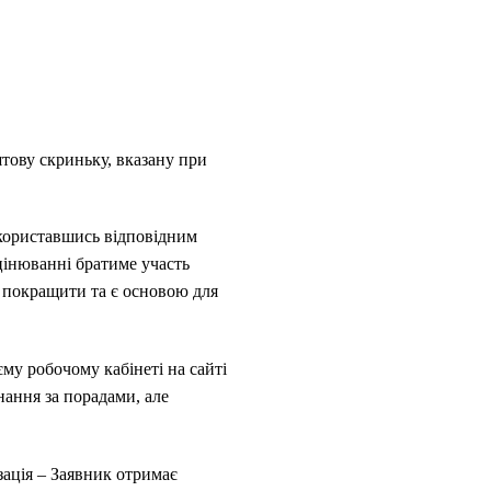
штову скриньку, вказану при
скориставшись відповідним
цінюванні братиме участь
е покращити та є основою для
єму робочому кабінеті на сайті
ання за порадами, але
зація – Заявник отримає