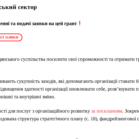
ський сектор
нні та подачі заявки на цей грант
ОЇ ЗАЯВКИ
дянського суспільства посилити свої спроможності та отримати г
вають сукупність заходів, які допомагають організації ставати
ідвищення здатності організації оновлювати себе, розв’язувати п
нішні та внутрішні зміни.
сті для послуг з організаційного розвитку
за посиланням
.
Зокрем
ендована структура стратегічного плану (с. 18), фандрейзингової ст