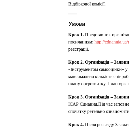
Відбіркової комісії.
Умови
Крок 1.
Представник організац
посиланням:
http://ednannia.ua/r
реєстрації.
Крок 2. Організація – Заявн
«Інструментом самооцінки» у 
максимальна кількість співроб
плану оргрозвитку. План орган
Крок 3. Організація – Заявн
ІСАР Єднання.Під час заповне
спочатку ретельно ознайомит
Крок 4.
Після розгляду Заявки