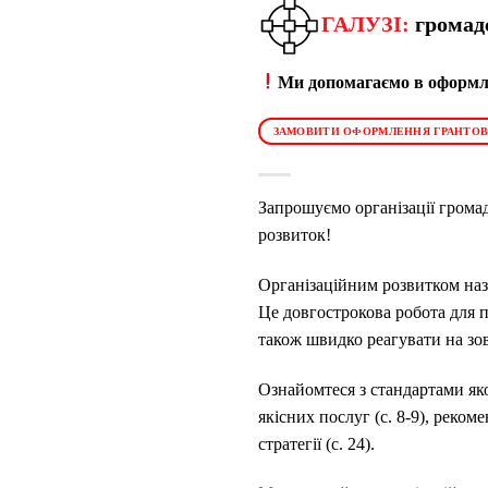
ГАЛУЗІ:
громад
Ми допомагаємо в оформле
ЗАМОВИТИ ОФОРМЛЕННЯ ГРАНТОВ
Запрошуємо організації грома
розвиток!
Організаційним розвитком нази
Це довгострокова робота для п
також швидко реагувати на зов
Ознайомтеся з
стандартами яко
якісних послуг (с. 8-9), реком
стратегії (с. 24).