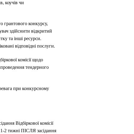
в, коучів чи
го грантового конкурсу,
увач здійснити відкритий
ку та інші ресурси.
ковані відповідні послуги.
біркової комісії щодо
 проведення тендерного
еревага при конкурсному
ідання Відбіркової комісії
а 1-2 тижні ПІСЛЯ засідання