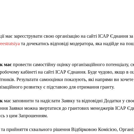
ії має зареєструвати свою організацію на сайті ІСАР Єднання за
eestratsiya
та дочекатись відповіді модератора, яка надійде на по
ик має
провести самостійну оцінку організаційного потенціалу, 
робочому кабінеті на сайті ІСАР Єднання. Буде чудово, якщо в о
ітників. Результати самооцінки показують, які напрями ви хочет
ізаційного розвитку є підставою для отримання гранту.
ик
має заповнити та надіслати Заявку та відповідні Додатки у сво
ння Заявки можна звертатися до грантових менеджерів ІСАР Єдн
ись з цим Запрошенням.
 та прийняття схвального рішення Відбірковою Комісією, Органі