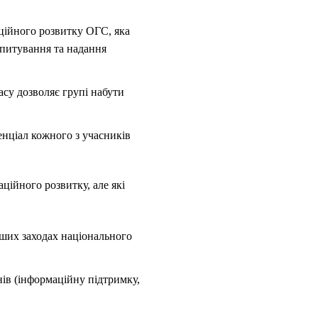
аційного розвитку ОГС, яка
опитування та надання
су дозволяє групі набути
енціал кожного з учасників
ційного розвитку, але які
нших заходах національного
енів (інформаційну підтримку,