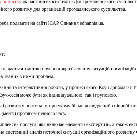
о розвитку
як частина екосистеми «Дім громадянського суспільст
ійного розвитку для організацій громадянського суспільства.
реба подавати на сайті ІСАР Єднання ednannia.ua.
нт:
о надається з метою пояснення/роз’яснення ситуацій організацій
в’язаних з ними проблем.
ання та інтерактивної роботи, у процесі якого Коуч допомагає У
Коуч-сесія може бути як індивідуальною, так і груповою.
 і розвитку персоналу, при якому більш досвідчений співробітни
 (менті) протягом певного часу.
мплексна послуга, яка включає елементи експертизи, а також експ
а системний аналіз поточної ситуації організаційного розвитку