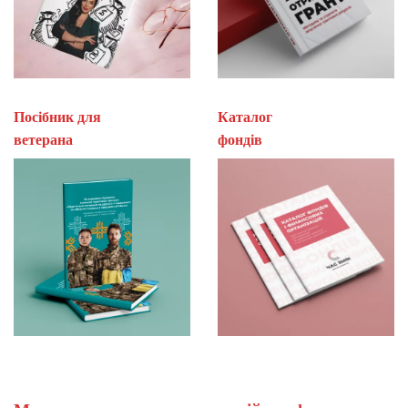
Посібник для
Каталог
ветерана
фон