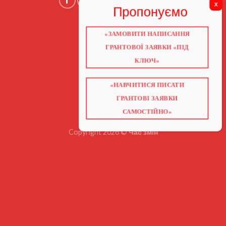
«ЗАМОВИТИ НАПИСАННЯ
ГОЛОВНА
ПРО НАС
ГРАНТОВОЇ ЗАЯВКИ «ПІД
ГРАНТИ 2026
ГРАНТИ ЄС
КЛЮЧ»
БЛОГ
ПОСЛУГИ
НАВЧАННЯ
КНИГИ
«НАВЧИТИСЯ ПИСАТИ
КОНТАКТИ
ВІДЕО ПРО ГРАНТИ
ГРАНТОВІ ЗАЯВКИ
САМОСТІЙНО»
Copyright 2026 ©
Час змін