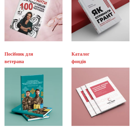
Посібник для
Каталог
ветерана
фон