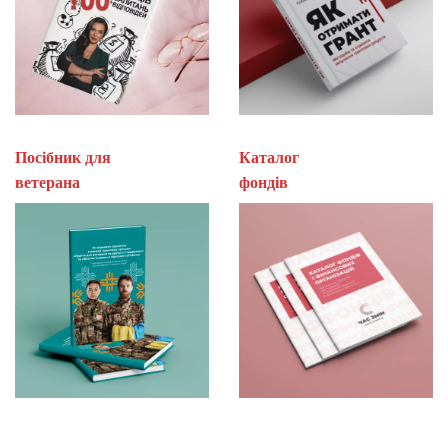
Посібник для
Каталог
ветерана
фон