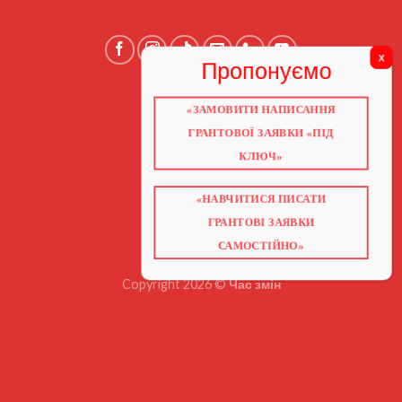
«ЗАМОВИТИ НАПИСАННЯ
ГОЛОВНА
ПРО НАС
ГРАНТОВОЇ ЗАЯВКИ «ПІД
ГРАНТИ 2026
ГРАНТИ ЄС
КЛЮЧ»
БЛОГ
ПОСЛУГИ
НАВЧАННЯ
КНИГИ
«НАВЧИТИСЯ ПИСАТИ
КОНТАКТИ
ГРАНТОВІ ЗАЯВКИ
ВІДЕО ПРО ГРАНТИ
САМОСТІЙНО»
Copyright 2026 ©
Час змін