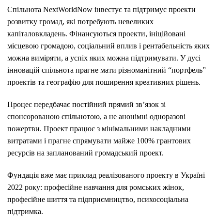
Спільнота NextWorldNow інвестує та підтримує проекти
розвитку громад, які потребують невеликих
капіталовкладень. Фінансуються проекти, ініційовані
місцевою громадою, соціальний вплив і рентабельність яких
можна виміряти, а успіх яких можна підтримувати. У дусі
інновацій спільнота прагне мати різноманітний “портфель”
проектів та географію для поширення креативних рішень.
Процес передбачає постійний прямий зв’язок зі
спонсорованою спільнотою, а не анонімні одноразові
пожертви. Проект працює з мінімальними накладними
витратами і прагне спрямувати майже 100% грантових
ресурсів на запланований громадський проект.
Фундація вже має приклад реалізованого проекту в Україні
2022 року: професійне навчання для ромських жінок,
професійне шиття та підприємництво, психосоціальна
підтримка.