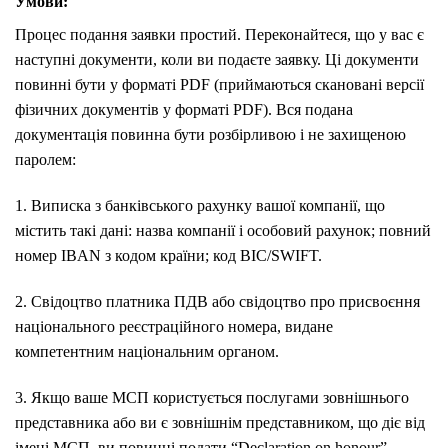
Умови:
Процес подання заявки простий. Переконайтеся, що у вас є
наступні документи, коли ви подаєте заявку. Ці документи
повинні бути у форматі PDF (приймаються скановані версії
фізичних документів у форматі PDF). Вся подана
документація повинна бути розбірливою і не захищеною
паролем:
1. Виписка з банківського рахунку вашої компанії, що
містить такі дані: назва компанії і особовий рахунок; повний
номер IBAN з кодом країни; код BIC/SWIFT.
2. Свідоцтво платника ПДВ або свідоцтво про присвоєння
національного реєстраційного номера, видане
компетентним національним органом.
3. Якщо ваше МСП користується послугами зовнішнього
представника або ви є зовнішнім представником, що діє від
імені МСП, ви повинні подати “Declaration on honour”,