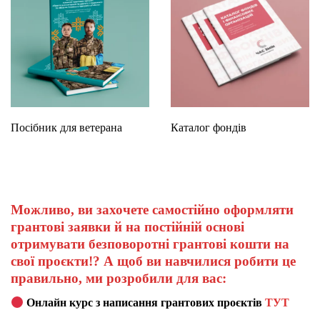
Посібник для ветерана
Каталог фондів
Можливо, ви захочете самостійно оформляти
грантові заявки й на постійній основі
отримувати безповоротні грантові кошти на
свої проєкти!? А щоб ви навчилися робити це
правильно, ми розробили для вас:
Онлайн курс з написання грантових проєктів
ТУТ