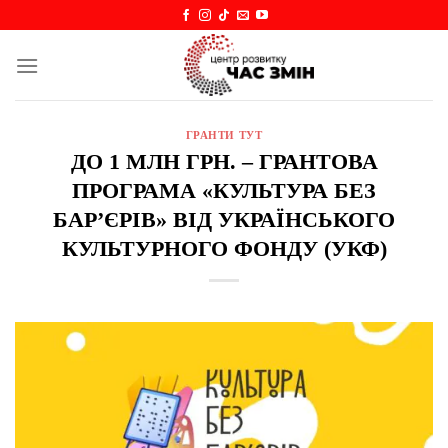
Skip
to
content
ГРАНТИ ТУТ
ДО 1 МЛН ГРН. – ГРАНТОВА
ПРОГРАМА «КУЛЬТУРА БЕЗ
БАРʼЄРІВ» ВІД УКРАЇНСЬКОГО
КУЛЬТУРНОГО ФОНДУ (УКФ)