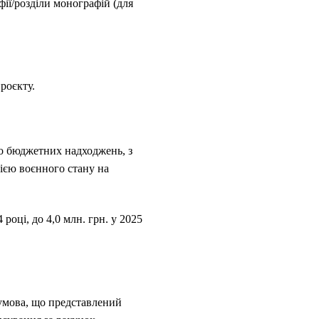
фії/розділи монографій (для
роєкту.
до бюджетних надходжень, з
дією воєнного стану на
році, до 4,0 млн. грн. у 2025
умова, що представлений