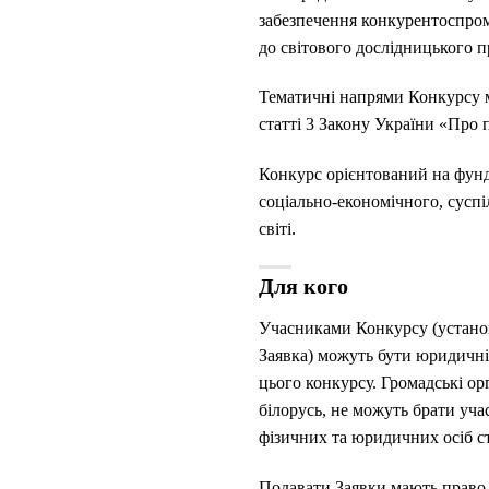
забезпечення конкурентоспромо
до світового дослідницького п
Тематичні напрями Конкурсу м
статті 3 Закону України «Про 
Конкурс орієнтований на фунд
соціально-економічного, сусп
світі.
Для кого
Учасниками Конкурсу (установа 
Заявка) можуть бути юридичні
цього конкурсу. Громадські ор
білорусь, не можуть брати уч
фізичних та юридичних осіб с
Подавати Заявки мають право к