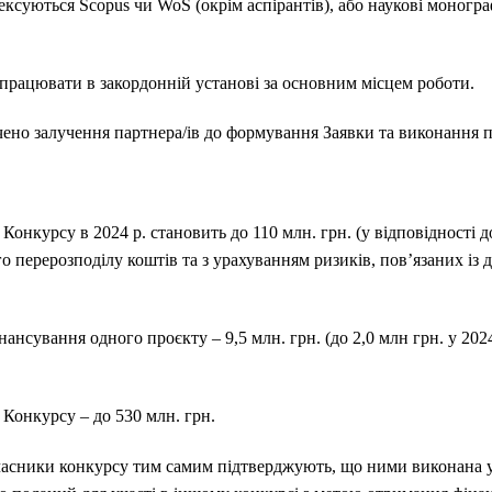
ксуються Scopus чи WoS (окрім аспірантів), або наукові моногра
працювати в закордонній установі за основним місцем роботи.
ено залучення партнера/ів до формування Заявки та виконання п
Конкурсу в 2024 р. становить до 110 млн. грн. (у відповідності 
перерозподілу коштів та з урахуванням ризиків, пов’язаних із 
нсування одного проєкту – 9,5 млн. грн. (до 2,0 млн грн. у 2024 
Конкурсу – до 530 млн. грн.
часники конкурсу тим самим підтверджують, що ними виконана 