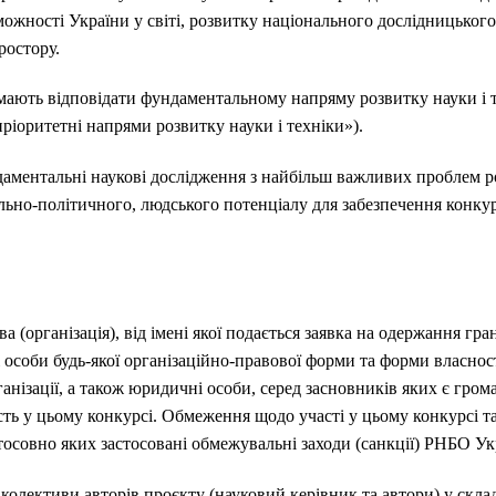
жності України у світі, розвитку національного дослідницького
ростору.
ають відповідати фундаментальному напряму розвитку науки і те
пріоритетні напрями розвитку науки і техніки»).
аментальні наукові дослідження з найбільш важливих проблем р
ільно-політичного, людського потенціалу для забезпечення конк
(організація), від імені якої подається заявка на одержання гра
 особи будь-якої організаційно-правової форми та форми власнос
ганізації, а також юридичні особи, серед засновників яких є гром
асть у цьому конкурсі. Обмеження щодо участі у цьому конкурсі 
тосовно яких застосовані обмежувальні заходи (санкції) РНБО Ук
олективи авторів проєкту (науковий керівник та автори) у складі