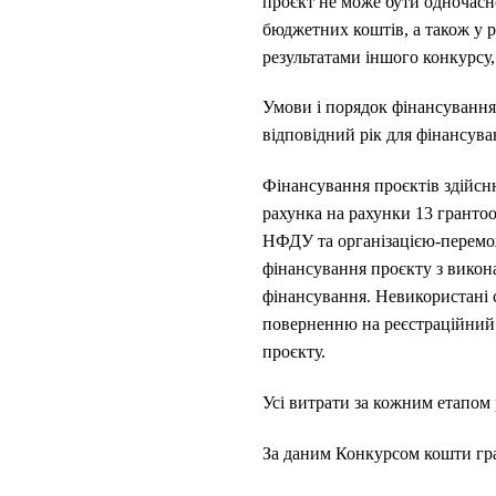
проєкт не може бути одночасн
бюджетних коштів, а також у р
результатами іншого конкурсу,
Умови і порядок фінансування
відповідний рік для фінансув
Фінансування проєктів здійсн
рахунка на рахунки 13 гранто
НФДУ та організацією-перемож
фінансування проєкту з викон
фінансування. Невикористані 
поверненню на реєстраційний 
проєкту.
Усі витрати за кожним етапом р
За даним Конкурсом кошти гр