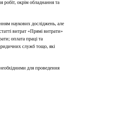
я робіт, окрім обладнання та
енням наукових досліджень, але
татті витрат «Прямі витрати»
ати; оплата праці та
юридичних служб тощо, які
є необхідними для проведення