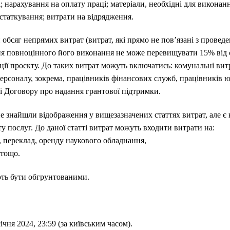
; нарахування на оплату праці; матеріали, необхідні для виконанн
статкування; витрати на відрядження.
 обсяг непрямих витрат (витрат, які прямо не пов’язані з провед
ня повноцінного його виконання не може перевищувати 15% від с
ції проєкту. До таких витрат можуть включатись: комунальні витр
персоналу, зокрема, працівників фінансових служб, працівників 
ні Договору про надання грантової підтримки.
 не знайшли відображення у вищезазначених статтях витрат, але 
у послуг. До даної статті витрат можуть входити витрати на:
, переклад, оренду наукового обладнання,
 тощо.
ють бути обгрунтованими.
ічня 2024, 23:59 (за київським часом).