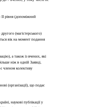
 ІІ рівня (допоміжний
 другого (магістерського)
ється вік на момент подання
цію), а також із вчених, які
ільше ніж в одній Заявці,
 є членом колективу
ві (організації), що подає
аїні, наукові публікації у