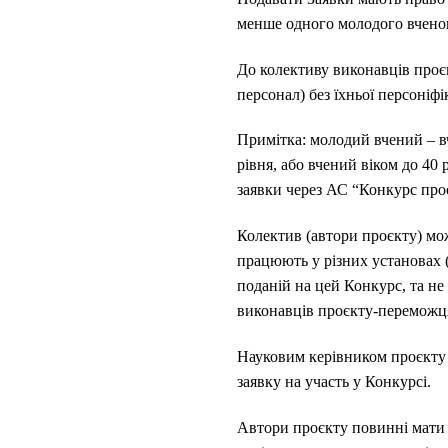
менше одного молодого вчено
До колективу виконавців проєк
персонал) без їхньої персоніф
Примітка: молодий вчений – вч
рівня, або вчений віком до 40
заявки через АС “Конкурс пр
Колектив (автори проєкту) може
працюють у різних установах (
поданій на цей Конкурс, та не
виконавців проєкту-переможц
Науковим керівником проєкту м
заявку на участь у Конкурсі.
Автори проєкту повинні мати н