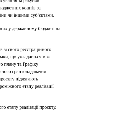
нсування за рахунок
 бюджетних коштів за
аїни чи іншими суб’єктами.
ених у державному бюджеті на
 зі свого реєстраційного
имки, що укладається між
о плану та Графіку
маного грантонадавачем
проєкту підлягають
оміжного етапу реалізації
го етапу реалізації проєкту.