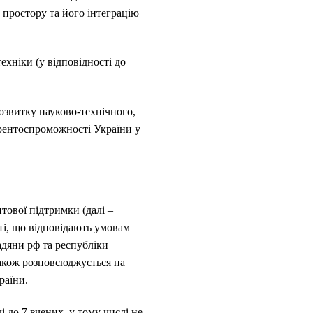
 простору та його інтеграцію
хніки (у відповідності до
озвитку науково-технічного,
урентоспроможності України у
нтової підтримки (далі –
ті, що відповідають умовам
адяни рф та республіки
також розповсюджується на
раїни.
 до 7 вчених, у тому числі не