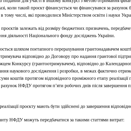
о поданий для участі в іншому конкурсі з метою отримання фіна
азі, коли такий проєкт фінансується чи фінансувався за рахунок
 в тому числі, які проводилися Міністерством освіти і науки Укр
 проєктів залежать від розміру бюджетних призначень, передбач
ання діяльності Національного фонду досліджень України.
юється шляхом поетапного перерахування грантонадавачем коштів
отримувача відповідно до Договору про надання грантової підтр
цем Конкурсу (грантоотримувачем), відповідно до Календарног
ання наукового дослідження і розробки, в межах фактично отри
суми коштів протягом відповідного проміжного етапу реалізації 
рахунок НФДУ протягом п’яти робочих днів після завершення пр
еалізації проєкту мають бути здійснені до завершення відповідно
анту НФДУ можуть передбачатися за такими статтями витрат: