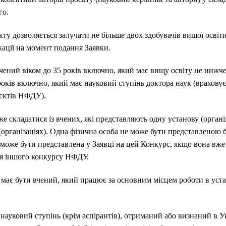
го.
ту дозволяється залучати не більше двох здобувачів вищої освіти
ікації на момент подання Заявки.
ений віком до 35 років включно, який має вищу освіту не нижче
 років включно, який має науковий ступінь доктора наук (врахову
оєктів НФДУ).
 складатися із вчених, які представляють одну установу (організа
організаціях). Одна фізична особа не може бути представленою б
 може бути представлена у Заявці на цей Конкурс, якщо вона вже
я іншого конкурсу НФДУ.
ає бути вчений, який працює за основним місцем роботи в устано
ауковий ступінь (крім аспірантів), отриманий або визнаний в Укр