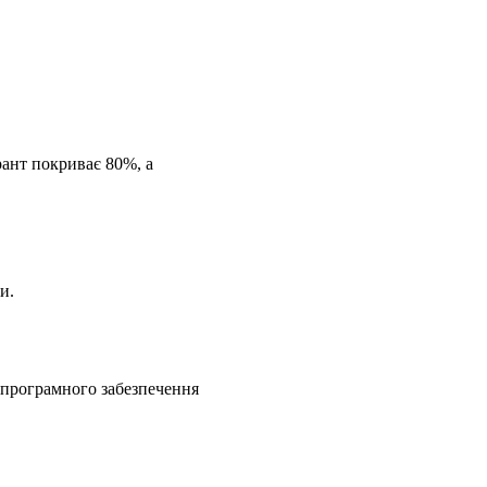
рант покриває 80%, а
и.
 програмного забезпечення