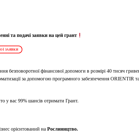
нні та подачі заявки на цей грант
ОЇ ЗАЯВКИ
ння безповоротної фінансової допомоги в розмірі 40 тисяч гриве
оматизації за допомогою програмного забезпечення ORIENTIR та
 то у вас 99% шансів отримати Грант.
ізнес орієнтований на
Рослиннцтво.