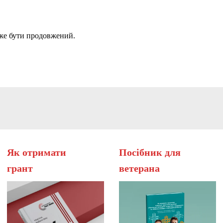
оже бути продовжений.
Як отримати
Посібник для
грант
вет