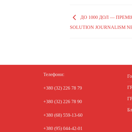
ДО 1000 ДОЛ — ПРЕМІ
SOLUTION JOURNALISM 
Телефони:
Го
Г
+380 (32) 226 78 79
Г
+380 (32) 226 78 90
Бл
+380 (68) 559-13-60
+380 (95) 044-42-01