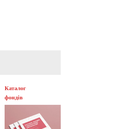
Каталог
ерана
фонді