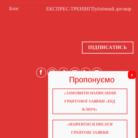
Блог
ЕКСПРЕС-ТРЕНІНГ
Публічний договір
ПІДПИСАТИСЬ
«ЗАМОВИТИ НАПИСАННЯ
ГОЛОВНА
ПРО НАС
ГРАНТОВОЇ ЗАЯВКИ «ПІД
ГРАНТИ 2026
ГРАНТИ ЄС
КЛЮЧ»
БЛОГ
ПОСЛУГИ
НАВЧАННЯ
КНИГИ
«НАВЧИТИСЯ ПИСАТИ
КОНТАКТИ
ГРАНТОВІ ЗАЯВКИ
ВІДЕО ПРО ГРАНТИ