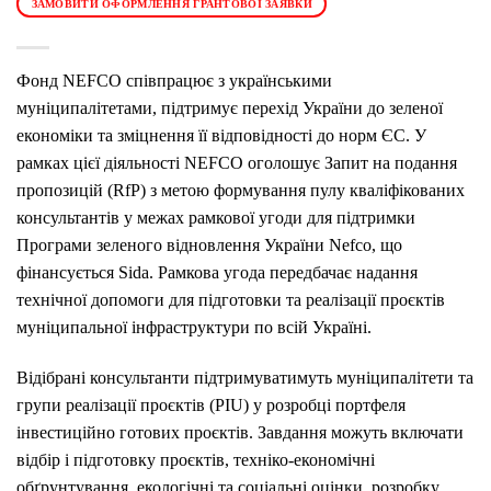
ЗАМОВИТИ ОФОРМЛЕННЯ ГРАНТОВОЇ ЗАЯВКИ
Фонд NEFCO співпрацює з українськими
муніципалітетами, підтримує перехід України до зеленої
економіки та зміцнення її відповідності до норм ЄС. У
рамках цієї діяльності NEFCO оголошує Запит на подання
пропозицій (RfP) з метою формування пулу кваліфікованих
консультантів у межах рамкової угоди для підтримки
Програми зеленого відновлення України Nefco, що
фінансується Sida. Рамкова угода передбачає надання
технічної допомоги для підготовки та реалізації проєктів
муніципальної інфраструктури по всій Україні.
Відібрані консультанти підтримуватимуть муніципалітети та
групи реалізації проєктів (PIU) у розробці портфеля
інвестиційно готових проєктів. Завдання можуть включати
відбір і підготовку проєктів, техніко-економічні
обґрунтування, екологічні та соціальні оцінки, розробку