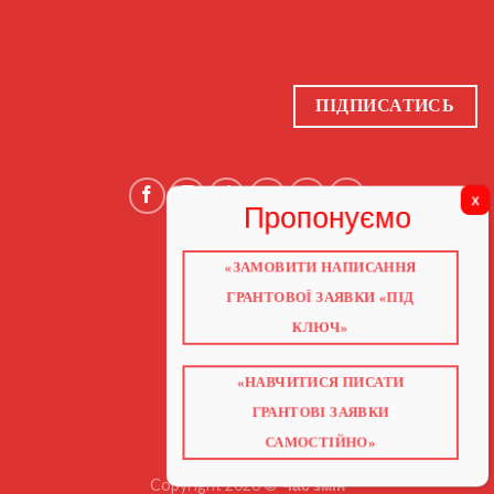
ПІДПИСАТИСЬ
«ЗАМОВИТИ НАПИСАННЯ
ГОЛОВНА
ПРО НАС
ГРАНТОВОЇ ЗАЯВКИ «ПІД
ГРАНТИ 2026
ГРАНТИ ЄС
КЛЮЧ»
БЛОГ
ПОСЛУГИ
НАВЧАННЯ
КНИГИ
«НАВЧИТИСЯ ПИСАТИ
КОНТАКТИ
ВІДЕО ПРО ГРАНТИ
ГРАНТОВІ ЗАЯВКИ
САМОСТІЙНО»
Copyright 2026 ©
Час змін