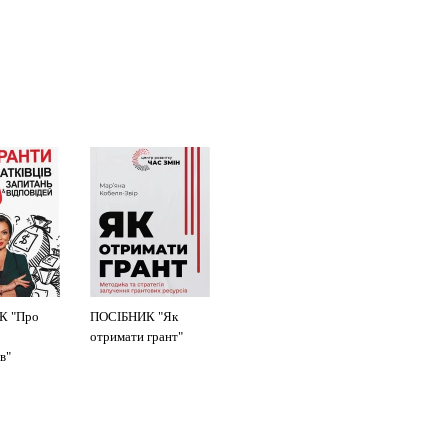
К "Про
ПОСІБНИК "Як
отримати грант"
в"