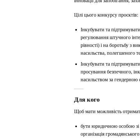
інновації для запобігання, зах
Цілі цього конкурсу проєктів:
Інкубувати та підтримувати
регулювання штучного інте
рівності) і на боротьбу з 
насильства, полегшеного т
Інкубувати та підтримувати
просування безпечного, ін
насильством за гендерною 
Для кого
Щоб мати можливість отримати
бути юридичною особою зі с
організація громадянського