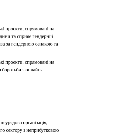
ькі проєкти, спрямовані на
дини та сприяє гендерній
тва за гендерною ознакою та
ькі проєкти, спрямовані на
 боротьби з онлайн-
неурядова організація,
ного сектору з неприбутковою