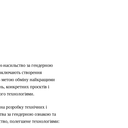
н-насильство за гендерною
і включають створення
, з метою обміну найкращими
нь, конкретних проєктів і
ого технологіями.
на розробку технічних і
тва за гендерною ознакою та
ство, полегшене технологіями: