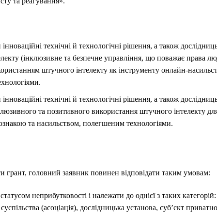
исту та реагування».
 інноваційні технічні й технологічні рішення, а також дослідниц
лекту (інклюзивне та безпечне управління, що поважає права лю
використанням штучного інтелекту як інструменту онлайн-насильс
ехнологіями.
 інноваційні технічні й технологічні рішення, а також дослідниц
клюзивного та позитивного використання штучного інтелекту для
ознакою та насильством, полегшеним технологіями.
 грант, головний заявник повинен відповідати таким умовам:
татусом неприбутковості і належати до однієї з таких категорій: 
 суспільства (асоціація), дослідницька установа, суб’єкт приват