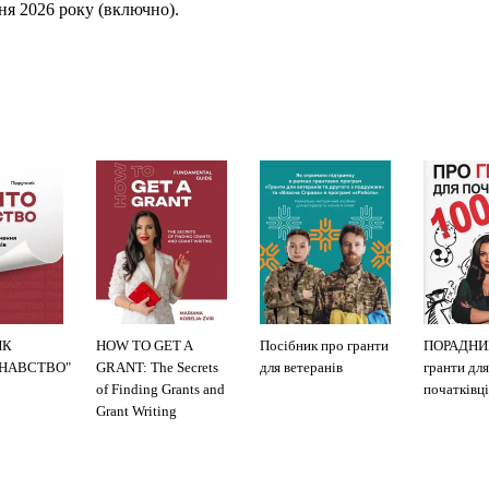
тня 2026 року (включно).
ИК
HOW TO GET A
Посібник про гранти
ПОРАДНИ
ЗНАВСТВО"
GRANT: The Secrets
для ветеранів
гранти для
of Finding Grants and
початківці
Grant Writing