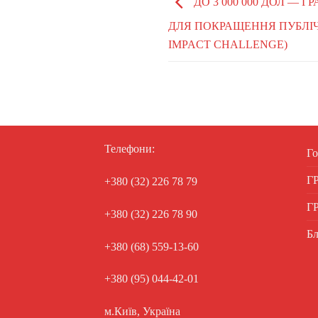
ДО 3 000 000 ДОЛ — 
ДЛЯ ПОКРАЩЕННЯ ПУБЛІ
IMPACT CHALLENGE)
Телефони:
Го
Г
+380 (32) 226 78 79
Г
+380 (32) 226 78 90
Бл
+380 (68) 559-13-60
+380 (95) 044-42-01
м.Київ, Україна