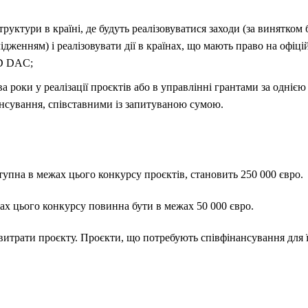
руктури в країні, де будуть реалізовуватися заходи (за винятком
ідженням) і реалізовувати дії в країнах, що мають право на офі
CD DAC;
 роки у реалізації проєктів або в управлінні грантами за однією
ансування, співставними із запитуваною сумою.
тупна в межах цього конкурсу проєктів, становить 250 000 євро.
жах цього конкурсу повинна бути в межах 50 000 євро.
витрати проєкту. Проєкти, що потребують співфінансування для їх 