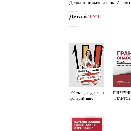
Дедлайн подачі заявок: 21 кві
Деталі
ТУТ
100 експрес-уроків з
ПІДРУЧН
грантрайтингу
"ГРАНТО