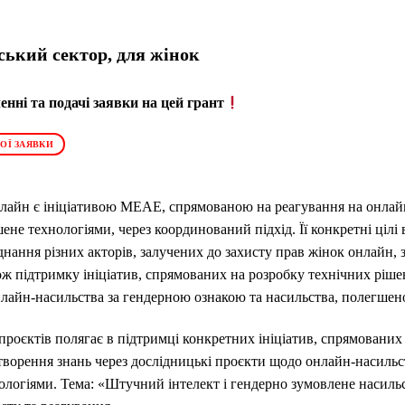
ький сектор, для жінок
нні та подачі заявки на цей грант
ОЇ ЗАЯВКИ
нлайн є ініціативою MEAE, спрямованою на реагування на онлай
ене технологіями, через координований підхід. Її конкретні ціл
днання різних акторів, залучених до захисту прав жінок онлайн
ож підтримку ініціатив, спрямованих на розробку технічних ріше
лайн-насильства за гендерною ознакою та насильства, полегшен
проєктів полягає в підтримці конкретних ініціатив, спрямованих 
створення знань через дослідницькі проєкти щодо онлайн-насильс
ологіями. Тема: «Штучний інтелект і гендерно зумовлене насиль