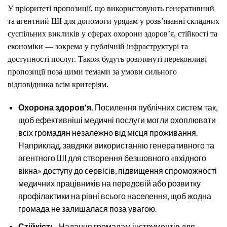
У пріоритеті пропозиції, що використовують генеративний
та агентний ШІ для допомоги урядам у розв’язанні складних
суспільних викликів у сферах охорони здоров’я, стійкості та
економіки — зокрема у публічній інфраструктурі та
доступності послуг. Також будуть розглянуті переконливі
пропозиції поза цими темами за умови сильного
відповідника всім критеріям.
Охорона здоров’я.
Посилення публічних систем так,
щоб ефективніші медичні послуги могли охоплювати
всіх громадян незалежно від місця проживання.
Наприклад, завдяки використанню генеративного та
агентного ШІ для створення безшовного «вхідного
вікна» доступу до сервісів, підвищення спроможності
медичних працівників на передовій або розвитку
профілактики на рівні всього населення, щоб жодна
громада не залишалася поза увагою.
Стійкість.
Надання громадам інструментів для