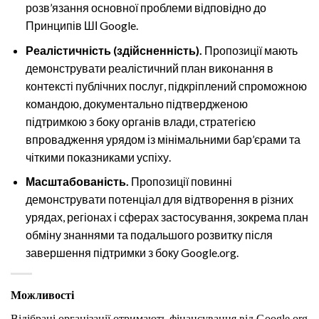
розв’язання основної проблеми відповідно до
Принципів ШІ Google.
Реалістичність (здійсненність).
Пропозиції мають
демонструвати реалістичний план виконання в
контексті публічних послуг, підкріплений спроможною
командою, документально підтвердженою
підтримкою з боку органів влади, стратегією
впровадження урядом із мінімальними бар’єрами та
чіткими показниками успіху.
Масштабованість.
Пропозиції повинні
демонструвати потенціал для відтворення в різних
урядах, регіонах і сферах застосування, зокрема план
обміну знаннями та подальшого розвитку після
завершення підтримки з боку
Google.org
.
Можливості
Відібрані організації отримають фінансування від Google.org