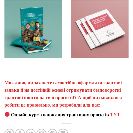
Можливо, ви захочете самостійно оформляти грантові
заявки й на постійній основі отримувати безповоротні
грантові кошти на свої проєкти!? А щоб ви навчилися
робити це правильно, ми розробили для вас:
Онлайн курс з написання грантових проєктів
ТУТ