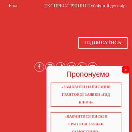
Блог
ЕКСПРЕС-ТРЕНІНГ
Публічний договір
ПІДПИСАТИСЬ
«ЗАМОВИТИ НАПИСАННЯ
ГОЛОВНА
ПРО НАС
ГРАНТОВОЇ ЗАЯВКИ «ПІД
ГРАНТИ 2026
ГРАНТИ ЄС
КЛЮЧ»
БЛОГ
ПОСЛУГИ
НАВЧАННЯ
КНИГИ
«НАВЧИТИСЯ ПИСАТИ
КОНТАКТИ
ГРАНТОВІ ЗАЯВКИ
ВІДЕО ПРО ГРАНТИ