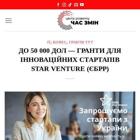
Skip
to
content
IT
,
БІЗНЕС
,
ГРАНТИ ТУТ
ДО 50 000 ДОЛ — ГРАНТИ ДЛЯ
ІННОВАЦІЙНИХ СТАРТАПІВ
STAR VENTURE (ЄБРР)