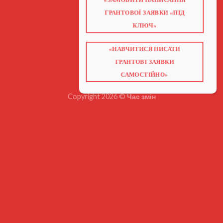
ГОЛОВНА
ПРО НАС
ГРАНТОВОЇ ЗАЯВКИ «ПІД
ГРАНТИ 2026
ГРАНТИ ЄС
КЛЮЧ»
БЛОГ
ПОСЛУГИ
НАВЧАННЯ
«НАВЧИТИСЯ ПИСАТИ
КНИГИ
КОНТАКТИ
ГРАНТОВІ ЗАЯВКИ
ВІДЕО ПРО ГРАНТИ
САМОСТІЙНО»
Copyright 2026 ©
Час змін