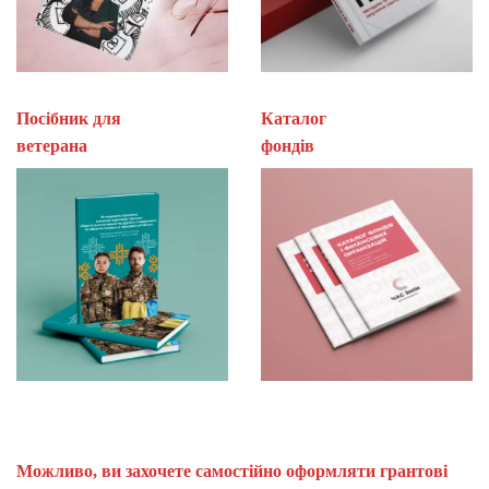
Посібник для
Каталог
ветерана
фон
Можливо, ви захочете самостійно оформляти грантові