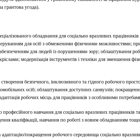
а грантова угода).
еціалізованого обладнання для соціально вразливих працівників 
еруванням для осіб з обмеженими фізичними можливостями; при
безпеченням для людей із порушеннями зору; облаштування роб
ріслами; модернізація інструментів і техніки для зменшення фі
 створення безпечного, інклюзивного та гідного робочого прост
ломобільних осіб; облаштування доступних санвузлів; покращення
адаптація робочих місць для працівників з особливими потребам
о професійного навчання для соціально вразливих працівників т
ення кваліфікації, навчання по роботі з новим обладнанням тощо
на адаптацію/покращення робочого середовища соціально вразлив