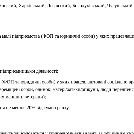
инський, Харківський, Лозівський, Богодухівський, Чугуївський 
та малі підприємства (ФОП та юридичні особи) у яких працевлашт
підприємницької діяльності;
а (ФОП та юридичні особи) у яких працевлаштовані соціально вр
ереміщені особи, одинокі матері/батьки/опікуни, люди передпенсі
их меншин, ветерани);
ня не менше 20% від суми гранту.
будуть здійснюватися у гривневому еквіваленті за офіційним ку