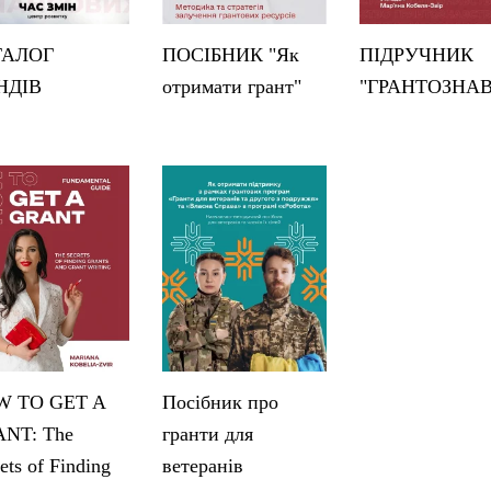
ТАЛОГ
ПОСІБНИК "Як
ПІДРУЧНИК
НДІВ
отримати грант"
"ГРАНТОЗНА
 TO GET A
Посібник про
NT: The
гранти для
ets of Finding
ветеранів