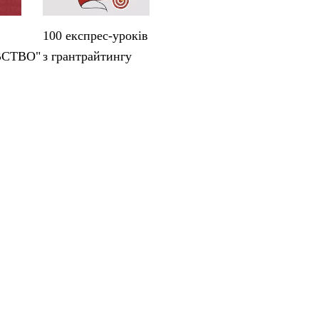
100 експрес-уроків
ВСТВО"
з грантрайтингу