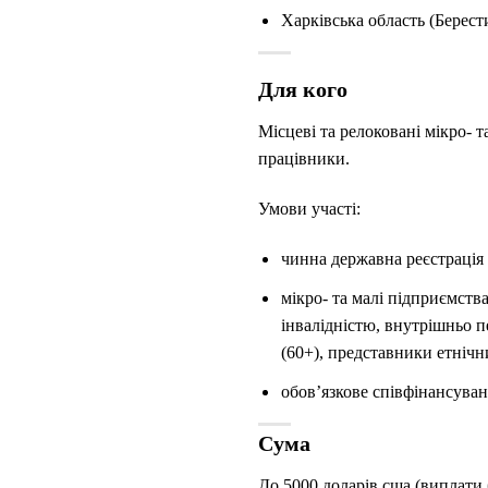
Харківська область (Берест
Для кого
Місцеві та релоковані мікро- 
працівники.
Умови участі:
чинна державна реєстрація 
мікро- та малі підприємств
інвалідністю, внутрішньо п
(60+), представники етнічн
обов’язкове співфінансуван
Сума
До 5000 доларів сша
(виплати 