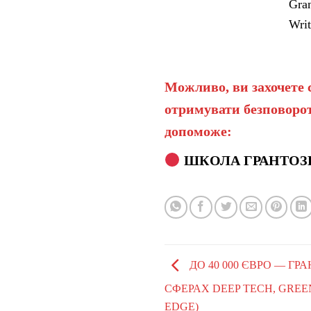
Gran
Writ
Можливо, ви захочете 
отримувати безповорот
допоможе:
ШКОЛА ГРАНТОЗ
ДО 40 000 ЄВРО — ГР
СФЕРАХ DEEP TECH, GREEN
EDGE)