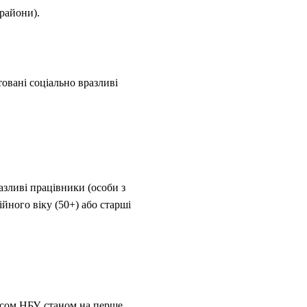
райони).
овані соціально вразливі
азливі працівники (особи з
йного віку (50+) або старші
рсом НБУ, станом на перше