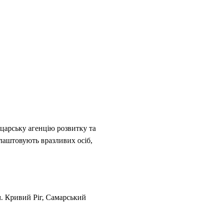
йцарську агенцію розвитку та
лаштовують вразливих осіб,
м. Кривий Ріг, Самарський