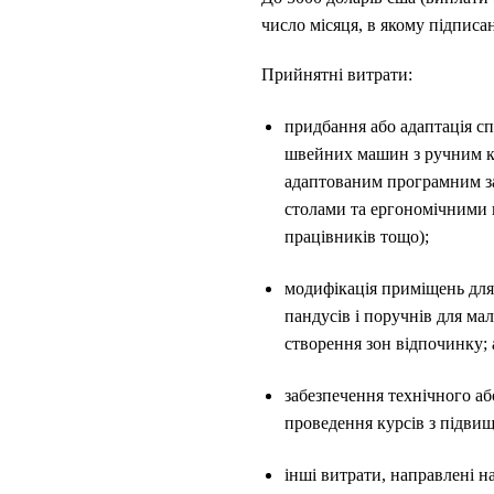
число місяця, в якому підписан
Прийнятні витрати:
придбання або адаптація сп
швейних машин з ручним к
адаптованим програмним за
столами та ергономічними к
працівників тощо);
модифікація приміщень для
пандусів і поручнів для ма
створення зон відпочинку; 
забезпечення технічного аб
проведення курсів з підвищ
інші витрати, направлені 