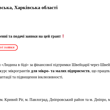
ська, Харківська області
нні та подачі заявки на цей грант
ОЇ ЗАЯВКИ
я «Людина в біді» за фінансової підтримки Швейцарії через Шве
нкурс
мікрогрантів
для мікро- та малих підприємств
, що працев
аптації та підвищення інклюзивності
.
м. Кривий Ріг, м. Павлоград, Дніпровський район та м. Дніпро, 