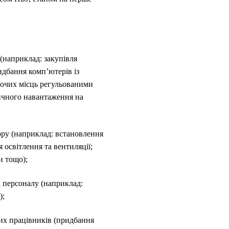
(наприклад: закупівля
дбання комп’ютерів із
очих місць регульованими
зичного навантаження на
ору (наприклад: встановлення
 освітлення та вентиляції;
и тощо);
а персоналу (наприклад:
);
их працівників (придбання