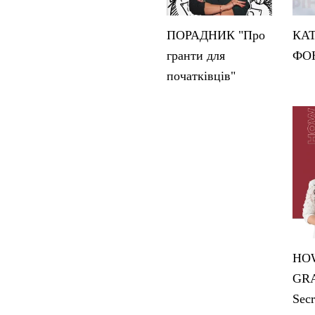
ПОРАДНИК "Про
КА
гранти для
ФО
початківців"
HOW
GRA
Secr