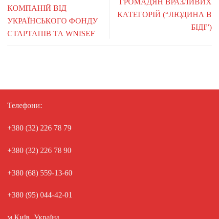
ГРОМАДЯН ВРАЗЛИВИХ
КОМПАНІЙ ВІД
КАТЕГОРІЙ (“ЛЮДИНА В
УКРАЇНСЬКОГО ФОНДУ
БІДІ”)
СТАРТАПІВ ТА WNISEF
Телефони:
+380 (32) 226 78 79
+380 (32) 226 78 90
+380 (68) 559-13-60
+380 (95) 044-42-01
м.Київ, Україна