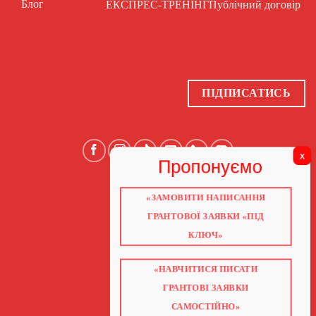
Блог
ЕКСПРЕС-ТРЕНІНГ
Публічний договір
ПІДПИСАТИСЬ
«ЗАМОВИТИ НАПИСАННЯ
ГОЛОВНА
ПРО НАС
ГРАНТОВОЇ ЗАЯВКИ «ПІД
ГРАНТИ 2026
ГРАНТИ ЄС
КЛЮЧ»
БЛОГ
ПОСЛУГИ
НАВЧАННЯ
КНИГИ
«НАВЧИТИСЯ ПИСАТИ
КОНТАКТИ
ГРАНТОВІ ЗАЯВКИ
ВІДЕО ПРО ГРАНТИ
САМОСТІЙНО»