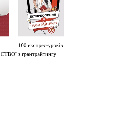
100 експрес-уроків
ВСТВО"
з грантрайтингу