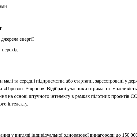
ами
т
 джерела енергії
 перехід
и малі та середні підприємства або стартапи, зареєстровані у де
и «Горизонт Європа». Відібрані учасники отримають можливість 
ення на основі штучного інтелекту в рамках пілотних проєктів CO
го інтелекту.
ння у вигляді індивідуальної одноразової винагороди до 150 000