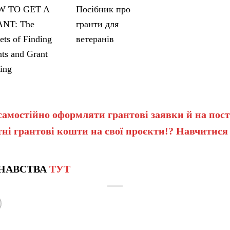
 TO GET A
Посібник про
NT: The
гранти для
ets of Finding
ветеранів
ts and Grant
ing
самостійно оформляти грантові заявки й на пост
ні грантові кошти на свої проєкти!? Навчитися
НАВСТВА
ТУТ