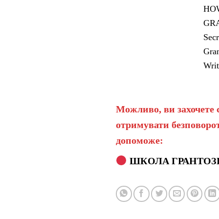
HOW
GRA
Secr
Gran
Writ
Можливо, ви захочете 
отримувати безповорот
допоможе:
ШКОЛА ГРАНТОЗ