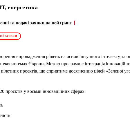
 IT, енергетика
нні та подачі заявки на цей грант
ОЇ ЗАЯВКИ
орення впровадження рішень на основі штучного інтелекту та о
х екосистемах Європи. Метою програми є інтеграція інноваційн
ілотних проектів, що сприятиме досягненню цілей «Зеленої уго
20 проєктів у восьми інноваційних сферах:
ть
ність