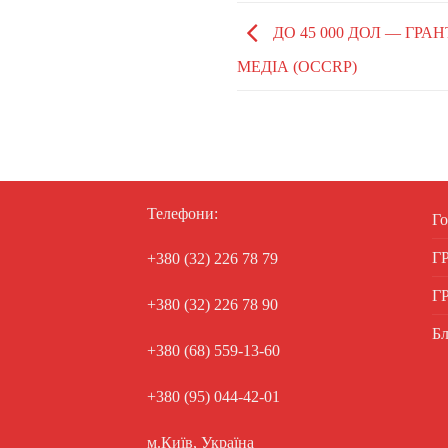
ДО 45 000 ДОЛ — ГРА
МЕДІА (OCCRP)
Телефони:
Го
Г
+380 (32) 226 78 79
Г
+380 (32) 226 78 90
Бл
+380 (68) 559-13-60
+380 (95) 044-42-01
м.Київ, Україна