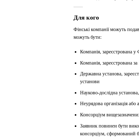
Для кого
Фінські компанії можуть подав
можуть бути:
Компанія, зареєстрована у 
Компанія, зареєстрована з
Державна установа, зареєс
установи
Науково-дослідна установа, 
Неурядова організація або а
Консорціум вищезазначених
Заявник повинен бути вико
консорціум, сформований б