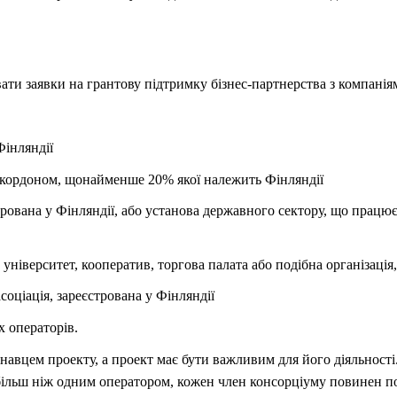
ати заявки на грантову підтримку бізнес-партнерства з компанія
Фінляндії
а кордоном, щонайменше 20% якої належить Фінляндії
трована у Фінляндії, або установа державного сектору, що прац
університет, кооператив, торгова палата або подібна організація,
соціація, зареєстрована у Фінляндії
 операторів.
навцем проекту, а проект має бути важливим для його діяльності
ільш ніж одним оператором, кожен член консорціуму повинен по