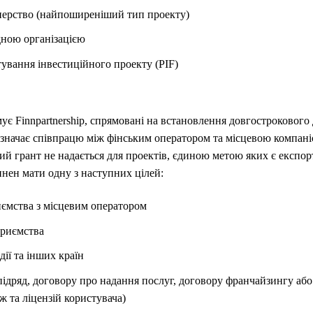
нерство (найпоширеніший тип проекту)
дною організацією
ування інвестиційного проекту (PIF)
имує Finnpartnership, спрямовані на встановлення довгострокового
означає співпрацю між фінським оператором та місцевою компаніє
ий грант не надається для проектів, єдиною метою яких є експор
инен мати одну з наступних цілей:
иємства з місцевим оператором
приємства
дії та інших країн
ідряд, договору про надання послуг, договору франчайзингу або 
ж та ліцензій користувача)