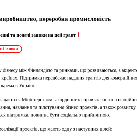
, виробництво, переробна промисловість
нні та подачі заявки на цей грант
ОЇ ЗАЯВКИ
ку бізнесу між Фінляндією та ринками, що розвиваються, з акцен
 країнах. Підтримка передбачає надання грантів для комерційних
окрема в Україні.
надаються Міністерством закордонних справ як частина офіційно
ння, навчання та пілотування бізнес-проектів, а також розвитку 
ться підтримка, повинна бути соціально прийнятною.
еалізації проектів, що мають одну з наступних цілей: