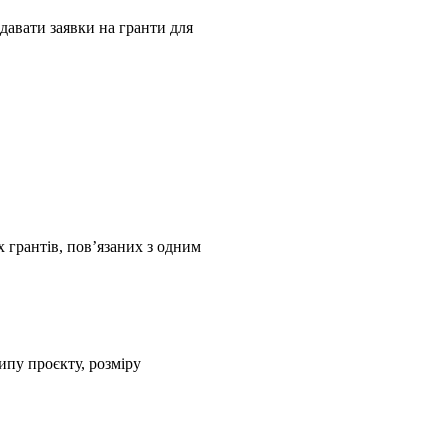
одавати заявки на гранти для
х грантів, пов’язаних з одним
ипу проєкту, розміру