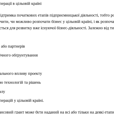
ерації в цільовій країні
дтримка початкових етапів підприємницької діяльності, тобто ро
ити, чи можливо розпочати бізнес у цільовій країні, і як розпоча
ється для розвитку вже існуючої бізнес-діяльності. Залежно від т
 або партнерів
ічного обґрунтування
іального впливу проекту
ю технологій та рішень
алу
ерацій у цільовій країні.
ансовий грант може бути наданий на всі або тільки на деякі етапи