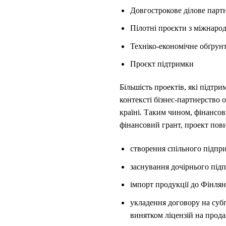
Довгострокове ділове парт
Пілотні проєкти з міжнаро
Техніко-економічне обґрунт
Проєкт підтримки
Більшість проектів, які підтр
контексті бізнес-партнерство 
країні. Таким чином, фінансов
фінансовий грант, проект пов
створення спільного підпр
заснування дочірнього під
імпорт продукції до Фінлян
укладення договору на субп
винятком ліцензій на прода