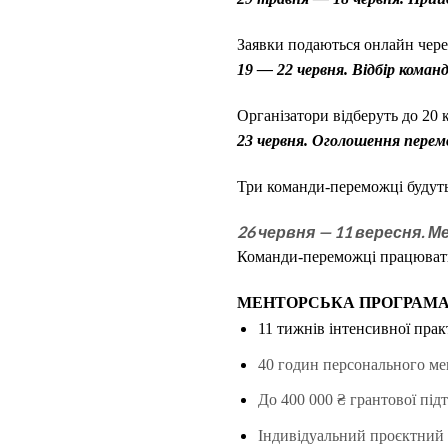
Заявки подаються онлайн чер
19 — 22 червня. Відбір коман
Організатори відберуть до 20 
23 червня. Оголошення пере
Три команди-переможці будуть
26 червня — 11 вересня.
Ме
Команди-переможці працювати
МЕНТОРСЬКА ПРОГРАМ
11 тижнів інтенсивної прак
40 годин
персонального ме
До
400 000 ₴
грантової під
Індивідуаль­ний
проєктний 