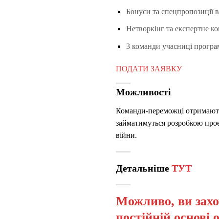
Бонуси та
спецпро­по­зиції
в
Нетворкінг
та експертне ко
3 команди
учасниці програ
ПОДАТИ ЗАЯВКУ
Можливості
Команди-переможці отримають г
займатимуться розробкою проєк
війни.
Детальніше
ТУТ
Можливо, ви захо
постійній основі 