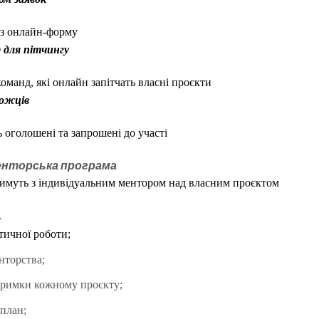
ез онлайн-форму
д для пітчингу
команд, які онлайн запітчать власні проєкти
можців
 оголошені та запрошені до участі
нторська програма
муть з індивідуальним ментором над власним проєктом
А
тичної роботи;
нторства;
тримки кожному проєкту;
план;