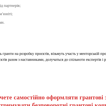
ід партнерів;
мʼюніті;
ми.
ранти на розробку проєктів, візьмуть участь у менторській про
тів разом з наставниками, долучаться до спільноти експертів і
чете самостійно оформляти грантові 
отримувати безповоротні грантові кош