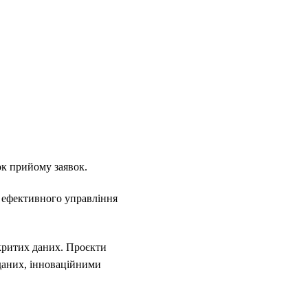
ок прийому заявок.
ж ефективного управління
ідкритих даних. Проєкти
даних, інноваційними