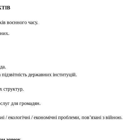
КТІВ
ів воєнного часу.
них.
да.
 підзвітність державних інституцій.
х структур.
слуг для громадян.
 / екологічні / економічні проблеми, повʼязані з війною.
ом заявок