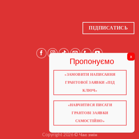
ПІДПИСАТИСЬ
«ЗАМОВИТИ НАПИСАННЯ
ГОЛОВНА
ПРО НАС
ГРАНТОВОЇ ЗАЯВКИ «ПІД
ГРАНТИ 2026
ГРАНТИ ЄС
КЛЮЧ»
БЛОГ
ПОСЛУГИ
НАВЧАННЯ
«НАВЧИТИСЯ ПИСАТИ
КНИГИ
КОНТАКТИ
ГРАНТОВІ ЗАЯВКИ
ВІДЕО ПРО ГРАНТИ
САМОСТІЙНО»
Copyright 2026 ©
Час змін