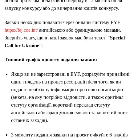
основі протягом початкового періоду в 12 місяців після
запуску конкурсу або до вичерпання коштів конкурсу.
Заявки необхідно подавати через онлайн-систему EYF
https://fej.coe.int/
англійською або французькою мовами.
Зверніть увагу, що в назві заявок має бути текст: “
Special
Call for Ukraine”
.
Типовий графік процесу подання заявки:
Якщо ви не зареєстровані в EYF, розрахуйте принаймні
один тиждень на процес реєстрації після того, як ви
подасте необхідну інформацію про свою організацію
(анкета, на яку потрібно відповісти, а також оригінал
статуту організації, короткий переклад статуту
англійською або французькою мовою та короткий опис
останніх заходів).
З моменту подання заявки на проект очікуйте 6 тижнів