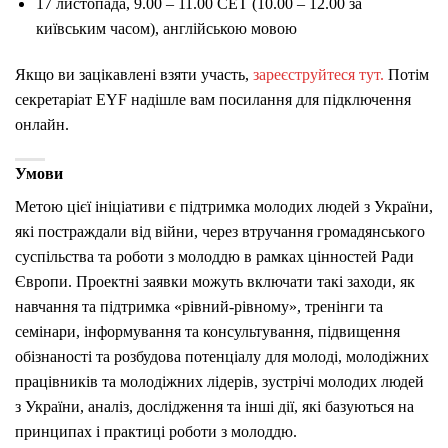
17 листопада, 9.00 – 11.00 CET (10.00 – 12.00 за
київським часом), англійською мовою
Якщо ви зацікавлені взяти участь,
зареєструйтеся тут.
Потім
секретаріат EYF надішле вам посилання для підключення
онлайн.
Умови
Метою цієї ініціативи є підтримка молодих людей з України,
які постраждали від війни, через втручання громадянського
суспільства та роботи з молоддю в рамках цінностей Ради
Європи.
Проектні заявки можуть включати такі заходи, як
навчання та підтримка «рівний-рівному», тренінги та
семінари, інформування та консультування, підвищення
обізнаності та розбудова потенціалу для молоді, молодіжних
працівників та молодіжних лідерів, зустрічі молодих людей
з України, аналіз, дослідження та інші дії, які базуються на
принципах і практиці роботи з молоддю.