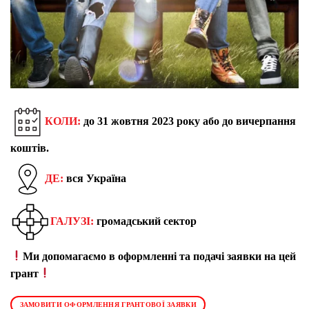
КОЛИ:
до 31 жовтня 2023 року або до вичерпання
коштів.
ДЕ:
вся Україна
ГАЛУЗІ:
громадський сектор
Ми допомагаємо в оформленні та подачі заявки на цей
грант
ЗАМОВИТИ ОФОРМЛЕННЯ ГРАНТОВОЇ ЗАЯВКИ