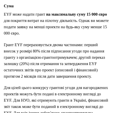
Сума
EYF може надати грант
на максимальну суму 15 000 євро
для покриття витрат на пілотну діяльність.
Однак ви можете
подати заявку на менші проекти на будь-яку суму менше 15
000 євро.
Грант EYF перераховується двома частинами: перший
внесок у розмірі 80% після підписання угоди про надання
гранту з організацією-грантоотримувачем;
другий переказ
залишку (20%) після отримання та затвердження EYF
остаточних звітів про проект (описовий і фінансовий)
протягом 2 місяців після дати завершення проекту.
Для цілей цього конкурсу грантові угоди для нагороджених
проектів можуть бути подані в електронному вигляді до
EYF.
Для НУО, які отримують гранти в Україні, фінансовий
звіт також може бути поданий в електронному вигляді до
EYF.
Для всіх інших зобов’язань грантоотримувача